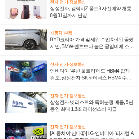
전자·전기·정보통신
삼성전자, 갤럭시Z 폴드8 사전예약 개통
8월31일까지 연장
자동차·부품
BYD코리아 가격 앞세워 수입차 4위 올랐
지만, BMW·벤츠보다 높은 공임비에 소비
자 불만 폭발
전자·전기·정보통신
엔비디아 '루빈 울트라'에도 HBM4 탑재
검토, 삼성전자·SK하이닉스 HBM4 수율
에 주도권 갈린다
전자·전기·정보통신
삼성전자 넷리스트와 특허분쟁 매듭, 5년
동안 최대 1.3조 라이선스비 지급
전자·전기·정보통신
[AI 뭉쳐야 산다⑧] LG·엔비디아 '피지컬 A