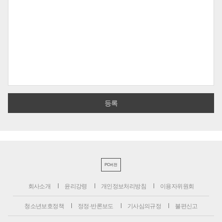
PC버전
회사소개
윤리강령
개인정보처리방침
이용자위원회
청소년보호정책
정정·반론보도
기사심의규정
불편신고