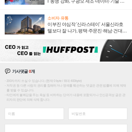
I' 동맹 강화, 구광모 제조·데이터·기술 결
집해 종합 로보틱스 기업으로
소비자·유통
이부진 야심작 '신라스테이' 서울신라호
텔보다 잘 나가, 평택·주문진·해남·건대로
성장판 더 넓힌다
기사댓글
0
개
200자까지 쓰실 수 있습니다. (현재 0 byte / 최대 400byte)
저작권 등 다른 사람의 권리를 침해하거나 명예를 훼손하는 댓글은 관련 법률에 의해 제재
를 받을 수 있습니다.
타인에게 불쾌감을 주는 욕설 등 비하하는 단어가 내용에 포함되거나 인신공격성 글은 관
리자의 판단에 의해 삭제 합니다.