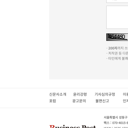
-
200자
까지 쓰실
- 저작권 등 
- 타인에게 불
신문사소개
윤리강령
기사심의규정
이
포럼
광고문의
불편신고
서울특별시 성동구 성
팩스 : 070-4015-
ISSN : 2636-171