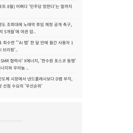
트 8월] 어쩌다 '민주당 망한다'는 말까지
병도 조희대에 노태악 후임 제청 공개 촉구,
석 5개월'에 여권 압..
 최수연 "'AI 탭' 한 달 만에 월간 사용자 1
I 브리핑'..
 SMR 협력사' X에너지, '한수원 포스코 동맹'
너지와 우라늄 ..
리반도체 시장에서 낸드플래시보다 D램 부각,
 선점 수요의 '우선순위'