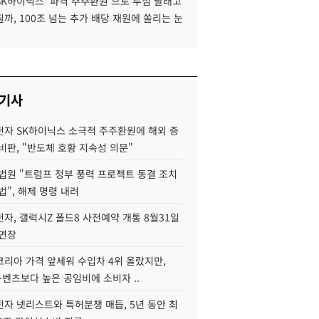
SK하이닉스 '파격 주주환원'으로 투심 달래고
까, 100조 넘는 추가 배당 재원에 쏠리는 눈
 기사
자 SK하이닉스 소극적 주주환원에 해외 증
비판, "반도체 호황 지속성 의문"
법원 "트럼프 정부 풍력 프로젝트 동결 조치
법", 해제 명령 내려
자, 갤럭시Z 폴드8 사전예약 개통 8월31일
 연장
코리아 가격 앞세워 수입차 4위 올랐지만,
·벤츠보다 높은 공임비에 소비자 ..
자 넷리스트와 특허분쟁 매듭, 5년 동안 최