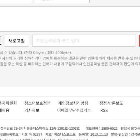
 수 있습니다. (현재 0 byte / 최대 400byte)
다른 사람의 권리를 침해하거나 명예를 훼손하는 댓글은 관련 법률에 의해 제재를 받을 수 있습니
쾌감을 주는 욕설 등 비하하는 단어가 내용에 포함되거나 인신공격성 글은 관리자의 판단에 의해
용자위원회
청소년보호정책
개인정보처리방침
정정·반론보도
인재채용
기사제보
이메일무단수집거부
RSS
수일로 39-34 서울숲더스페이스 12층 1201호-1203호
대표전화 : 1800-6522
편집국 070-4
8658
등록번호 : 서울 아 02897
제호: 비즈니스포스트
등록일: 2013.11.13
발행·편집인 : 강석
X
Copyright ? 2013 비즈니스포스트. All rights reserved.