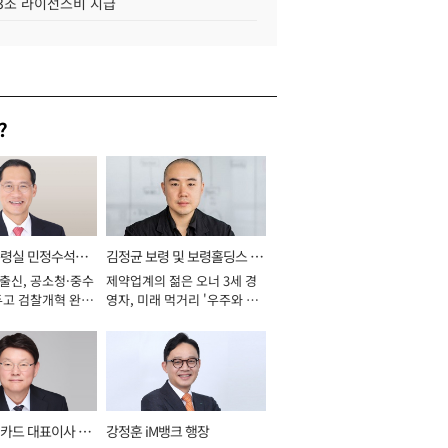
.3조 라이선스비 지급
?
통령실 민정수석비
김정균 보령 및 보령홀딩스 대
 출신, 공소청·중수
제약업계의 젊은 오너 3세 경
표이사 사장
두고 검찰개혁 완수
영자, 미래 먹거리 '우주와 헬
년]
스케어' 공들여 [2026년]
카드 대표이사 사
강정훈 iM뱅크 행장