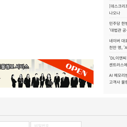
[데스크리포
나오나
민주당 한
'대법관 공
네이버 대표
천만 명, 'A
'DL이앤씨
센트러스에
AI 메모
고객사 물량