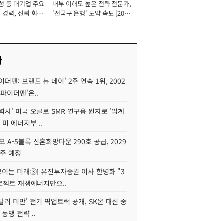
성 등 대기업 주요
내부 이해도 높은 전략 전문가,
 경력, 신뢰 회복
'전국구 은행' 도약 속도 [2026
[2026년]
년]
사
이더맨: 브랜드 뉴 데이' 2주 연속 1위, 2002
스파이더맨'은..
력사' 미국 오클로 SMR 연구용 원자로 '임계
 미 에너지부 ..
모 A-5블록 신혼희망타운 290호 공급, 2029
입주 예정
 보이는 미래③] 유진투자증권 이사 한병화 "3
로젝트 재생에너지만으..
 달러 미만' 전기 픽업트럭 공개, SK온 대신 중
 동맹 전략 ..