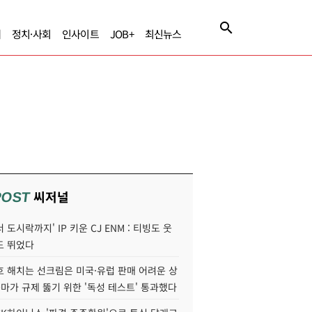
제
정치·사회
인사이트
JOB+
최신뉴스
씨저널
POST
 도시락까지' IP 키운 CJ ENM : 티빙도 웃
도 뛰었다
호 해치는 선크림은 미국·유럽 판매 어려운 상
콜마가 규제 뚫기 위한 '독성 테스트' 통과했다