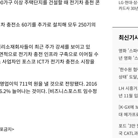
0가구 이상 주택단지를 건설할 때 전기차 충천 콘
LG·현대·삼
장
카드사 30년
에 '초집중' 
차 충전소 60기를 추가로 설치해 모두 250기의
최신기
터리소재회사들이 최근 주가 강세를 보이고 있
영화 '스파
연적으로 전기차 충전 인프라 구축으로 이어질 수
년 영화 '
 사업자인 포스코 ICT가 전기차 충전소 시장을
'한수원 협
상태' 도달,
, 영업이익 711억 원을 낼 것으로 전망됐다. 2016
LH 시흥거
36.2% 늘어나는 것이다. [비즈니스포스트 임수정
년 11월 
[K-GX에
대 메가프
포드 '3만
배포금지>
국 CATL과