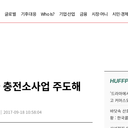
글로벌
기후대응
Who Is?
기업·산업
금융
시장·머니
시민·경
HUFF
차 충전소사업 주도해
'드라마에서
고 커머스
바닷속 산
2017-09-18 10:58:04
황 : 한국