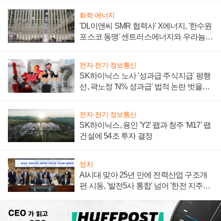
화학·에너지
'DL이앤씨 SMR 협력사' X에너지, '한수원
포스코 동맹' 센트러스에너지와 우라늄
계약 체결
전자·전기·정보통신
SK하이닉스 노사 '성과급 주식지급' 평행
선, 곽노정 'N% 성과급' 법적 논란 벗을지
주목
전자·전기·정보통신
SK하이닉스, 용인 'Y2' 팹과 청주 'M17' 팹
건설에 54조 투자 결정
정치
AI시대 맞아 25년 만에 전력산업 구조개
편 시동, '발전5사 통합' 넘어 '한전 지주사'
재편론도