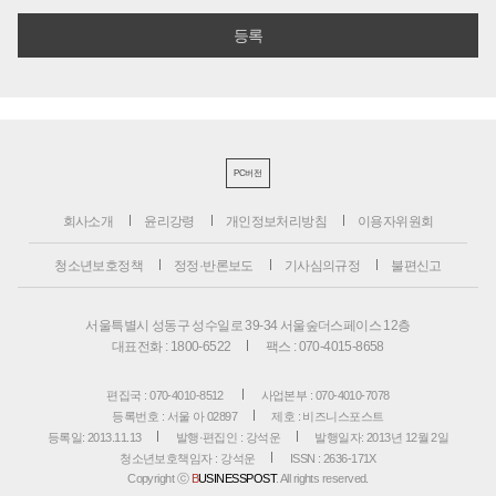
PC버전
회사소개
윤리강령
개인정보처리방침
이용자위원회
청소년보호정책
정정·반론보도
기사심의규정
불편신고
서울특별시 성동구 성수일로 39-34 서울숲더스페이스 12층
대표전화 : 1800-6522
팩스 : 070-4015-8658
편집국 : 070-4010-8512
사업본부 : 070-4010-7078
등록번호 : 서울 아 02897
제호 : 비즈니스포스트
등록일: 2013.11.13
발행·편집인 : 강석운
발행일자: 2013년 12월 2일
청소년보호책임자 : 강석운
ISSN : 2636-171X
Copyright ⓒ
B
USINESSPOST
. All rights reserved.