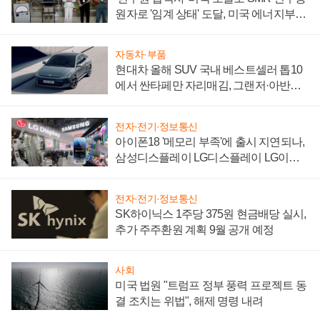
원자로 '임계 상태' 도달, 미국 에너지부
"중요한 이정표"
자동차·부품
현대차 올해 SUV 국내 베스트셀러 톱10
에서 싼타페만 자리매김, 그랜저·아반떼
'세단 쌍끌이'로 내수 방어
전자·전기·정보통신
아이폰18 '메모리 부족'에 출시 지연되나,
삼성디스플레이 LG디스플레이 LG이노
텍 '탈애플' 수익 다각화 속도
전자·전기·정보통신
SK하이닉스 1주당 375원 현금배당 실시,
추가 주주환원 계획 9월 공개 예정
사회
미국 법원 "트럼프 정부 풍력 프로젝트 동
결 조치는 위법", 해제 명령 내려