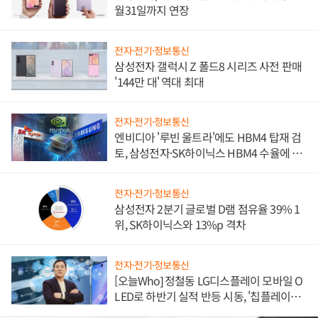
월31일까지 연장
전자·전기·정보통신
삼성전자 갤럭시 Z 폴드8 시리즈 사전 판매
'144만 대' 역대 최대
전자·전기·정보통신
엔비디아 '루빈 울트라'에도 HBM4 탑재 검
토, 삼성전자·SK하이닉스 HBM4 수율에 주
도권 갈린다
전자·전기·정보통신
삼성전자 2분기 글로벌 D램 점유율 39% 1
위, SK하이닉스와 13%p 격차
전자·전기·정보통신
[오늘Who] 정철동 LG디스플레이 모바일 O
LED로 하반기 실적 반등 시동, '칩플레이
션'에 가격 인하 압박은 부담