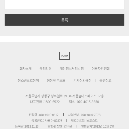
PC버전
회사소개
윤리강령
개인정보처리방침
이용자위원회
청소년보호정책
정정·반론보도
기사심의규정
불편신고
서울특별시 성동구 성수일로 39-34 서울숲더스페이스 12층
대표전화 : 1800-6522
팩스 : 070-4015-8658
편집국 : 070-4010-8512
사업본부 : 070-4010-7078
등록번호 : 서울 아 02897
제호 : 비즈니스포스트
등록일: 2013.11.13
발행·편집인 : 강석운
발행일자: 2013년 12월 2일