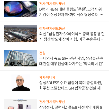
전자·전기·정보통신
D램과 HBM 내년 물량도 '품절', 고객사 위
기감이 삼성전자 SK하이닉스 협상력 더 키
워
전자·전기·정보통신
외신 "삼성전자 SK하이닉스 중국 공장용 현
지 생산 반도체 장비 시험, 미국 수출통제 대
비"
건설
국내외서 속도 붙는 원전 사업, 삼성물산·현
대건설·대우건설에 다가오는 '약속의 시간'
화학·에너지
삼성SDI ESS 수요 급증에 북미 증설 타진,
최주선 스텔란티스·GM 합작공장 건설 재추
진하나
전자·전기·정보통신
삼성전자, 갤럭시Z 폴드8 사전예약 개통 8