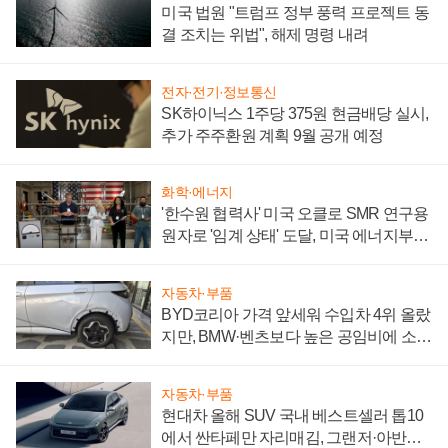
미국 법원 "트럼프 정부 풍력 프로젝트 동
결 조치는 위법", 해제 명령 내려
전자·전기·정보통신
SK하이닉스 1주당 375원 현금배당 실시,
추가 주주환원 계획 9월 공개 예정
화학·에너지
'한수원 협력사' 미국 오클로 SMR 연구용
원자로 '임계 상태' 도달, 미국 에너지부
"중요한 이정표"
자동차·부품
BYD코리아 가격 앞세워 수입차 4위 올랐
지만, BMW·벤츠보다 높은 공임비에 소비
자 불만 폭발
자동차·부품
현대차 올해 SUV 국내 베스트셀러 톱10
에서 싼타페만 자리매김, 그랜저·아반떼