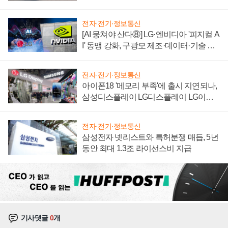
'세단 쌍끌이'로 내수 방어
전자·전기·정보통신
[AI 뭉쳐야 산다⑧] LG·엔비디아 '피지컬 A
I' 동맹 강화, 구광모 제조·데이터·기술 결
집해 종합 로보틱스 기업으로
전자·전기·정보통신
아이폰18 '메모리 부족'에 출시 지연되나,
삼성디스플레이 LG디스플레이 LG이노
텍 '탈애플' 수익 다각화 속도
전자·전기·정보통신
삼성전자 넷리스트와 특허분쟁 매듭, 5년
동안 최대 1.3조 라이선스비 지급
기사댓글
0
개