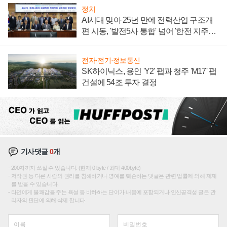
정치
AI시대 맞아 25년 만에 전력산업 구조개
편 시동, '발전5사 통합' 넘어 '한전 지주사'
재편론도
전자·전기·정보통신
SK하이닉스, 용인 'Y2' 팹과 청주 'M17' 팹
건설에 54조 투자 결정
기사댓글
0
개
200자까지 쓰실 수 있습니다. (현재 0 byte / 최대 400byte)
저작권 등 다른 사람의 권리를 침해하거나 명예를 훼손하는 댓글은 관련 법률에 의해 제재
를 받을 수 있습니다.
타인에게 불쾌감을 주는 욕설 등 비하하는 단어가 내용에 포함되거나 인신공격성 글은 관
리자의 판단에 의해 삭제 합니다.