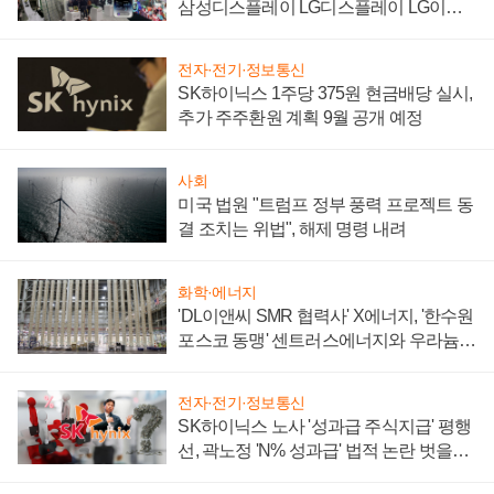
삼성디스플레이 LG디스플레이 LG이노
텍 '탈애플' 수익 다각화 속도
전자·전기·정보통신
SK하이닉스 1주당 375원 현금배당 실시,
추가 주주환원 계획 9월 공개 예정
사회
미국 법원 "트럼프 정부 풍력 프로젝트 동
결 조치는 위법", 해제 명령 내려
화학·에너지
'DL이앤씨 SMR 협력사' X에너지, '한수원
포스코 동맹' 센트러스에너지와 우라늄
계약 체결
전자·전기·정보통신
SK하이닉스 노사 '성과급 주식지급' 평행
선, 곽노정 'N% 성과급' 법적 논란 벗을지
주목