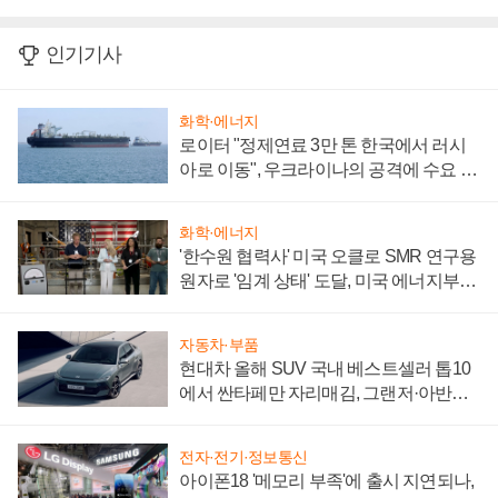
인기기사
화학·에너지
로이터 "정제연료 3만 톤 한국에서 러시
아로 이동", 우크라이나의 공격에 수요 늘
어
화학·에너지
'한수원 협력사' 미국 오클로 SMR 연구용
원자로 '임계 상태' 도달, 미국 에너지부
"중요한 이정표"
자동차·부품
현대차 올해 SUV 국내 베스트셀러 톱10
에서 싼타페만 자리매김, 그랜저·아반떼
'세단 쌍끌이'로 내수 방어
전자·전기·정보통신
아이폰18 '메모리 부족'에 출시 지연되나,