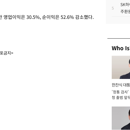
SK하
5
주환원
영업이익은 30.5%, 순이익은 52.6% 감소했다.
Who Is
배포금지>
한찬식 대
'정통 검사'
서관
청 출범 앞
맡아 [2026