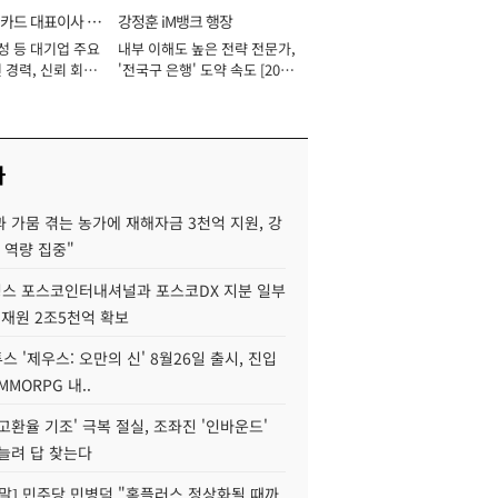
카드 대표이사 사
강정훈 iM뱅크 행장
성 등 대기업 주요
내부 이해도 높은 전략 전문가,
 경력, 신뢰 회복
'전국구 은행' 도약 속도 [2026
[2026년]
년]
사
 가뭄 겪는 농가에 재해자금 3천억 지원, 강
 역량 집중"
스 포스코인터내셔널과 포스코DX 지분 일부
 재원 2조5천억 확보
투스 '제우스: 오만의 신' 8월26일 출시, 진입
MMORPG 내..
고환율 기조' 극복 절실, 조좌진 '인바운드'
늘려 답 찾는다
정말] 민주당 민병덕 "홈플러스 정상화될 때까