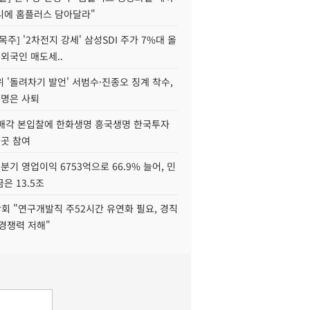
니에 홈플러스 담아달라"
목주] '2차전지 강세' 삼성SDI 주가 7%대 올
 외국인 매도세..
 '돌려차기 발언' 서범수·진종오 징계 착수,
2명은 사퇴
 매각 본입찰에 한화생명 흥국생명 한국투자
3곳 참여
분기 영업이익 6753억으로 66.9% 늘어, 민
은 13.5조
회 "연구개발직 주52시간 유연화 필요, 경직
경쟁력 저해"