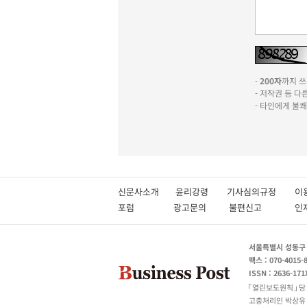
-
200자
까지 쓰실
- 저작권 등 
- 타인에게 불
신문사소개
윤리강령
기사심의규정
이
포럼
광고문의
불편신고
서울특별시 성동구 성
팩스 : 070-4015-
ISSN : 2636-171
열린보도원칙
당
고충처리인 박상유 180