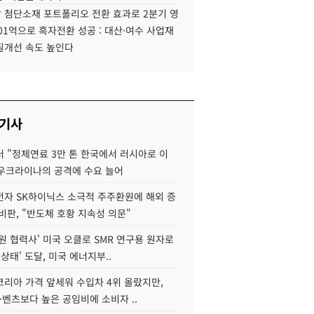
 첨단소재 포트폴리오 전환 효과로 2분기 영
01억으로 흑자전환 성공 : 대산·여수 사업재
질개선 속도 높인다
 기사
 "정제연료 3만 톤 한국에서 러시아로 이
 우크라이나의 공격에 수요 늘어
자 SK하이닉스 소극적 주주환원에 해외 증
비판, "반도체 호황 지속성 의문"
원 협력사' 미국 오클로 SMR 연구용 원자로
 상태' 도달, 미국 에너지부..
코리아 가격 앞세워 수입차 4위 올랐지만,
·벤츠보다 높은 공임비에 소비자 ..