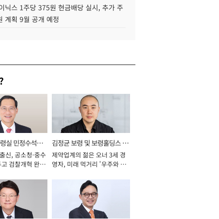
이닉스 1주당 375원 현금배당 실시, 추가 주
 계획 9월 공개 예정
?
통령실 민정수석비
김정균 보령 및 보령홀딩스 대
 출신, 공소청·중수
제약업계의 젊은 오너 3세 경
표이사 사장
두고 검찰개혁 완수
영자, 미래 먹거리 '우주와 헬
년]
스케어' 공들여 [2026년]