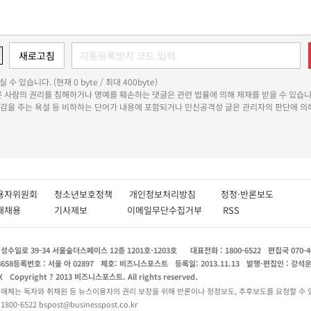
 수 있습니다. (현재 0 byte / 최대 400byte)
다른 사람의 권리를 침해하거나 명예를 훼손하는 댓글은 관련 법률에 의해 제재를 받을 수 있습니
쾌감을 주는 욕설 등 비하하는 단어가 내용에 포함되거나 인신공격성 글은 관리자의 판단에 의해
용자위원회
청소년보호정책
개인정보처리방침
정정·반론보도
인재채용
기사제보
이메일무단수집거부
RSS
수일로 39-34 서울숲더스페이스 12층 1201호-1203호
대표전화 : 1800-6522
편집국 070-4
8658
등록번호 : 서울 아 02897
제호: 비즈니스포스트
등록일: 2013.11.13
발행·편집인 : 강석
X
Copyright ? 2013 비즈니스포스트. All rights reserved.
 매체는 독자와 취재원 등 뉴스이용자의 권리 보장을 위해 반론이나 정정보도, 추후보도를 요청할 수 
0-6522 bspost@businesspost.co.kr