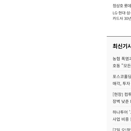
정상호 롯데
LG·현대·삼
장
카드사 30년
에 '초집중' 
최신기
농협 폭염과
호동 "모든
포스코홀딩
매각, 투자
[현장] 컴
장벽 낮춘 
하나투어 '
사업 비중 
[7일 오!