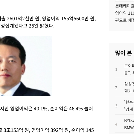
롯데케미칼
업이익 11
2601억2천만 원, 영업이익 155억5600만 원,
편으로 체
잠정집계됐다고 26일 밝혔다.
많이 본
로이터
1
동",
삼성전
2
권가 
'한수
3
지만 영업이익은 40.1%, 순이익은 46.4% 늘어
'임계
BYD
4
BMW
조153억 원, 영업이익 392억 원, 순이익 145