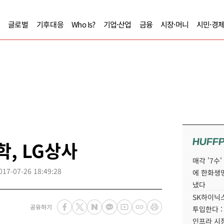
글로벌
기후대응
Who Is?
기업·산업
금융
시장·머니
시민·경
HUFF
학, LG상사
매각 '7수
017-07-26 18:49:28
에 한화생
냈다
SK하이닉스
공유하기
투입한다 :
인프라 시