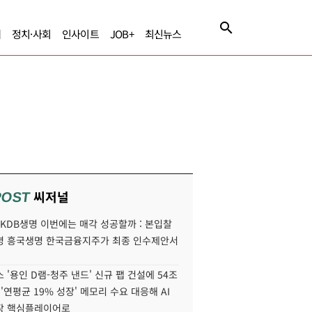
제
정치·사회
인사이트
JOB+
최신뉴스
씨저널
POST
' KDB생명 이번에는 매각 성공할까 : 본입찰
명 흥국생명 한국금융지주가 최종 인수제안서
 '용인 D램-청주 낸드' 신규 팹 건설에 54조
 '연평균 19% 성장' 메모리 수요 대응해 AI
장 핵심플레이어로