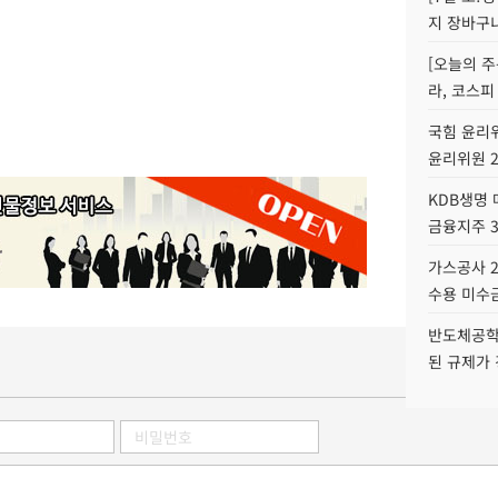
지 장바구
[오늘의 주
라, 코스피
국힘 윤리위
윤리위원 
KDB생명
금융지주 
가스공사 2
수용 미수금
반도체공학
된 규제가 