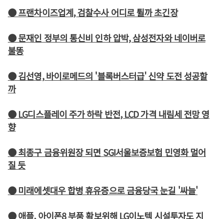
● 프랜차이즈업계, 검찰수사 어디로 튈까 초긴장
● 문재인 정부의 통신비 인하 압박, 삼성전자와 네이버로
불똥
● 김선영, 바이로메드의 '블록버스터급' 신약 도전 성공할
까
● LG디스플레이 주가 하락 반전, LCD 가격 내림세 전망 영
향
● 최종구 금융위원장 되면 SGI서울보증보험 민영화 멀어
질 듯
● 미래에셋대우 합병 휴유증으로 금융당국 눈길 '싸늘'
● 애플, 아이폰8 부품 확보위해 LG이노텍 시설투자도 지