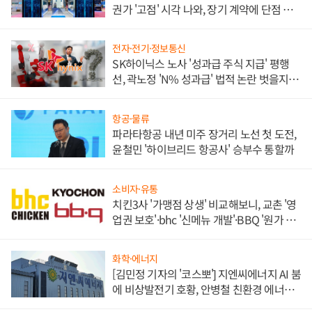
권가 '고점' 시각 나와, 장기 계약에 단점 부
각
전자·전기·정보통신
SK하이닉스 노사 '성과급 주식 지급' 평행
선, 곽노정 'N% 성과급' 법적 논란 벗을지 주
목
항공·물류
파라타항공 내년 미주 장거리 노선 첫 도전,
윤철민 '하이브리드 항공사' 승부수 통할까
소비자·유통
치킨3사 '가맹점 상생' 비교해보니, 교촌 '영
업권 보호'·bhc '신메뉴 개발'·BBQ '원가 부
담'
화학·에너지
[김민정 기자의 '코스뽀'] 지엔씨에너지 AI 붐
에 비상발전기 호황, 안병철 친환경 에너지
발전전문기업 향한다