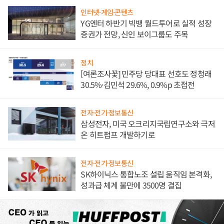
인터넷·게임·콘텐츠
YG엔터 하반기 빅뱅 월드투어로 실적 성장
증권가 전망, 신인 보이그룹도 주목
정치
[여론조사꽃] 민주당 당대표 선호도 정청래
30.5%·김민석 29.6%, 0.9%p 초접전
전자·전기·정보통신
삼성전자, 미국 오크리지국립연구소와 극저
온 히트펌프 개발하기로
전자·전기·정보통신
SK하이닉스 통합노조 설립 움직임 본격화,
성과급 체계 불만에 3500명 결집