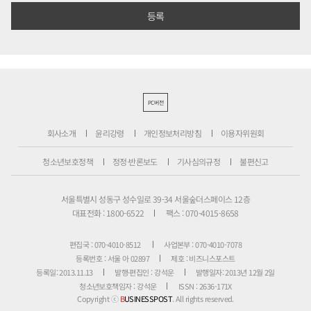
PC버전
회사소개
윤리강령
개인정보처리방침
이용자위원회
청소년보호정책
정정·반론보도
기사심의규정
불편신고
서울특별시 성동구 성수일로 39-34 서울숲더스페이스 12층
대표전화 : 1800-6522
팩스 : 070-4015-8658
편집국 : 070-4010-8512
사업본부 : 070-4010-7078
등록번호 : 서울 아 02897
제호 : 비즈니스포스트
등록일: 2013.11.13
발행·편집인 : 강석운
발행일자: 2013년 12월 2일
청소년보호책임자 : 강석운
ISSN : 2636-171X
Copyright ⓒ
B
USINESSPOST
. All rights reserved.