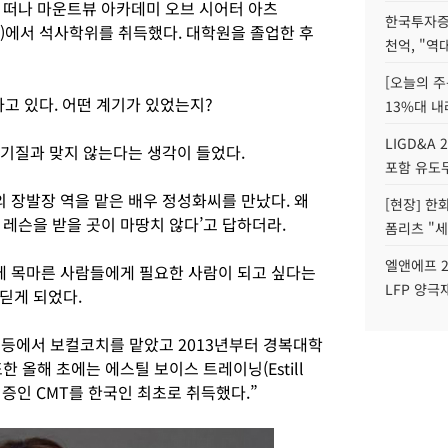
 떠나 마운트뷰 아카데미 오브 시어터 아츠
한국투자증
e Arts)에서 석사학위를 취득했다. 대학원을 졸업한 후
천억, "역
[오늘의 주
고 있다. 어떤 계기가 있었는지?
13%대 내
LIGD&A 
 기질과 맞지 않는다는 생각이 들었다.
포함 유도무
의 장발장 역을 맡은 배우 정성화씨를 만났다. 왜
[현장] 한
레슨을 받을 곳이 마땅치 않다’고 답하더라.
폼리츠 "세
엘앤에프 2
부에 목마른 사람들에게 필요한 사람이 되고 싶다는
LFP 양극
딛게 되었다.
영웅’ 등에서 보컬코치를 맡았고 2013년부터 경복대학
 올해 초에는 에스틸 보이스 트레이닝(Estill
자 자격증인 CMT를 한국인 최초로 취득했다.”