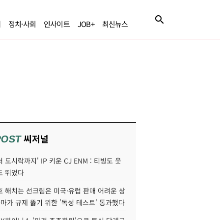
제
정치·사회
인사이트
JOB+
최신뉴스
씨저널
POST
 도시락까지' IP 키운 CJ ENM : 티빙도 웃
도 뛰었다
호 해치는 선크림은 미국·유럽 판매 어려운 상
콜마가 규제 뚫기 위한 '독성 테스트' 통과했다