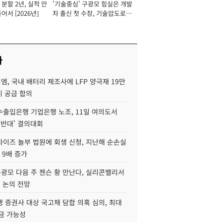
분할 2년, 실적 안
'기술중심' 구광모 힘실은 개발
이사 사장
어서 [2026년]
자 출신 첫 수장, 기술압도로
경쟁력 확보 사활 [2026년]
사
, 국내 배터리 제조사에 LFP 양극재 19만
기 공급 합의
수출입은행 기업은행 노조, 11일 여의도서
 반대' 결의대회
차이즈 놀부 법원에 회생 신청, 지난해 순손실
 9배 증가
구광모 다음 주 젠슨 황 만난다, 실리콘밸리서
' 논의 전망
 증권사 대상 국고채 담합 의혹 심의, 최대
금 가능성