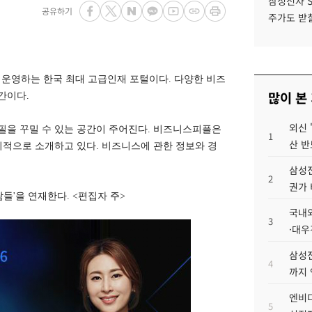
삼성전자 
공유하기
주가도 받칠
운영하는 한국 최대 고급인재 포털이다. 다양한 비즈
많이 본
간이다.
외신 
필을 꾸밀 수 있는 공간이 주어진다. 비즈니스피플은
1
산 반
기적으로 소개하고 있다. 비즈니스에 관한 정보와 경
삼성전
2
권가 
'을 연재한다. <편집자 주>
국내외
3
·대우
삼성전
4
까지
엔비디
5