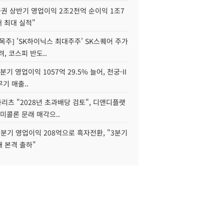
권 상반기 영업이익 2조2천억 순이익 1조7
대 최대 실적"
목주] 'SK하이닉스 최대주주' SK스퀘어 주가
려, 코스피 반도..
2분기 영업이익 1057억 29.5% 늘어, 천궁-II
기 매출..
화리츠 "2028년 초과배당 검토", 디앤디플랫
미콜론 문래 매각으..
분기 영업이익 208억으로 흑자전환, "3분기
재 본격 출하"