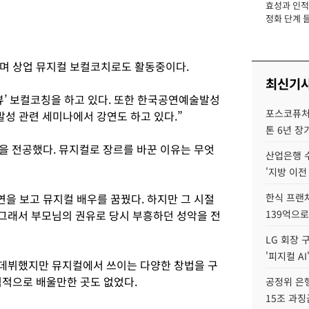
효성과 인적 
장
정화 단계 들
며 상업 뮤지컬 보컬코치로도 활동중이다.
최신기
뷰’ 보컬코칭을 하고 있다. 또한 한국공연예술발성
포스코퓨처엠
 발성 관련 세미나에서 강연도 하고 있다.”
톤 6년 장
악을 전공했다. 뮤지컬로 장르를 바꾼 이유는 무엇
산업은행 
'지방 이전
공연을 보고 뮤지컬 배우를 꿈꿨다. 하지만 그 시절
한식 프랜
 그래서 부모님의 권유로 당시 부흥하던 성악을 전
139억으로
LG 회장 
'피지컬 AI
로 데뷔했지만 뮤지컬에서 쓰이는 다양한 창법을 구
격적으로 배울만한 곳도 없었다.
공정위 은행
15조 과징