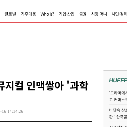
글로벌
기후대응
Who Is?
기업·산업
금융
시장·머니
시민·경
HUFF
뮤지컬 인맥쌓아 '과학
'드라마에서
고 커머스
바닷속 산
-16 14:14:26
황 : 한국