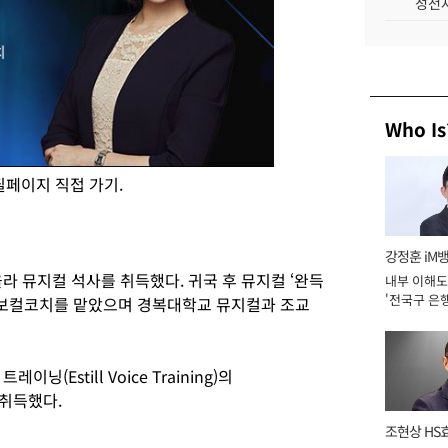
성전자
Who Is
페이지 직접 가기.
강정훈 iM
라 뮤지컬 석사를 취득했다. 귀국 후 뮤지컬 ‘완득
내부 이해도
'전국구 은행
 등에서 보컬코치를 맡았으며 경복대학교 뮤지컬과 조교
년]
닝(Estill Voice Training)의
을 취득했다.
조현상 HS