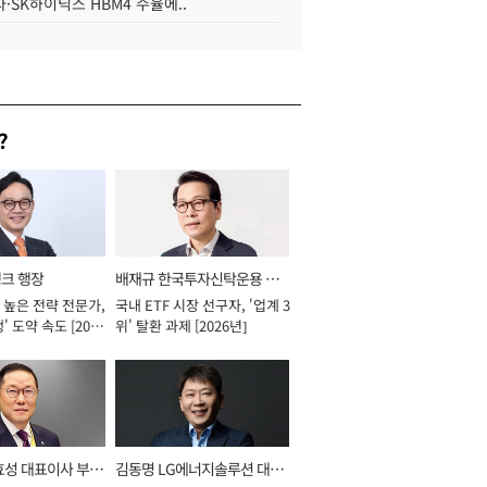
·SK하이닉스 HBM4 수율에..
?
뱅크 행장
배재규 한국투자신탁운용 대
 높은 전략 전문가,
국내 ETF 시장 선구자, '업계 3
표이사 사장
' 도약 속도 [2026
위' 탈환 과제 [2026년]
효성 대표이사 부회
김동명 LG에너지솔루션 대표