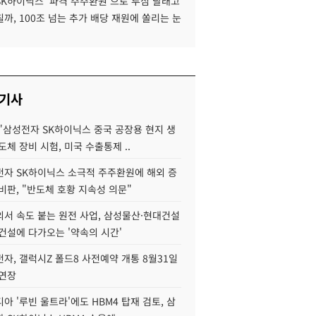
SK하이닉스 '파격 주주환원'으로 투심 달래고
까, 100조 넘는 추가 배당 재원에 쏠리는 눈
 기사
"삼성전자 SK하이닉스 중국 공장용 현지 생
도체 장비 시험, 미국 수출통제 ..
자 SK하이닉스 소극적 주주환원에 해외 증
비판, "반도체 호황 지속성 의문"
서 속도 붙는 원전 사업, 삼성물산·현대건설
건설에 다가오는 '약속의 시간'
자, 갤럭시Z 폴드8 사전예약 개통 8월31일
 연장
아 '루빈 울트라'에도 HBM4 탑재 검토, 삼