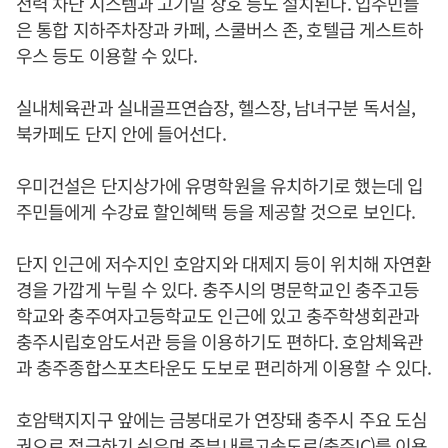
전력 차단 시스템과 고기밀 창호 등도 설치된다. 입주민들
은 통합 지하주차장과 카페, 스쿨버스 존, 호텔급 게스트하
우스 등도 이용할 수 있다.
실내체육관과 실내골프연습장, 헬스장, 남녀구분 독서실,
북카페도 단지 안에 들어선다.
우미건설은 단지상가에 유명학원을 유치하기로 했는데 입
주민들에게 수강료 할인혜택 등을 제공할 것으로 보인다.
단지 인근에 저수지인 호암지와 대제지 등이 위치해 자연환
경을 가깝게 누릴 수 있다. 충주시의 명문학교인 충주고등
학교와 충주여자고등학교도 인근에 있고 충주학생회관과
충주시립호암도서관 등을 이용하기도 편하다. 호암체육관
과 충주종합스포츠타운도 도보로 편리하게 이용할 수 있다.
호암택지지구 앞에는 금봉대로가 연장돼 충주시 주요 도심
권으로 접근하기 쉬우며 중부내륙고속도로(충주IC)를 이용