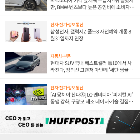
만, BMW·벤츠보다 높은 공임비에 소비자
불만 폭발
전자·전기·정보통신
삼성전자, 갤럭시Z 폴드8 사전예약 개통 8
월31일까지 연장
자동차·부품
현대차 SUV 국내 베스트셀러 톱10에서 사
라진다, 정의선 그랜저·아반떼 '세단 쌍끌
이'로 내수 방어
전자·전기·정보통신
[AI 뭉쳐야 산다⑧] LG·엔비디아 '피지컬 AI'
동맹 강화, 구광모 제조·데이터·기술 결집
해 종합 로보틱스 기업으로