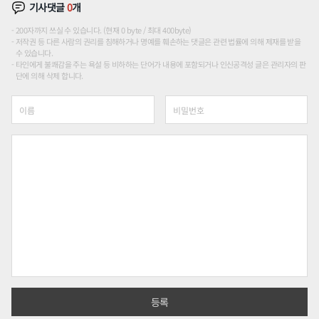
기사댓글
0
개
200자까지 쓰실 수 있습니다. (현재 0 byte / 최대 400byte)
저작권 등 다른 사람의 권리를 침해하거나 명예를 훼손하는 댓글은 관련 법률에 의해 제재를 받을
수 있습니다.
타인에게 불쾌감을 주는 욕설 등 비하하는 단어가 내용에 포함되거나 인신공격성 글은 관리자의 판
단에 의해 삭제 합니다.