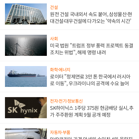
건설
원전 건설 국내외서 속도 붙어, 삼성물산·현
대건설·대우건설에 다가오는 '약속의 시간'
사회
미국 법원 "트럼프 정부 풍력 프로젝트 동결
조치는 위법", 해제 명령 내려
화학·에너지
로이터 "정제연료 3만 톤 한국에서 러시아
로 이동", 우크라이나의 공격에 수요 늘어
전자·전기·정보통신
SK하이닉스 1주당 375원 현금배당 실시, 추
가 주주환원 계획 9월 공개 예정
자동차·부품
BYD코리아 가격 앞세워 수입차 4위 올랐지