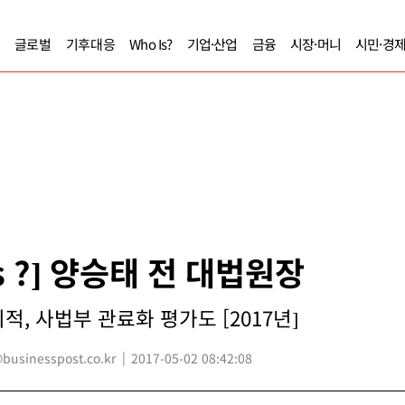
글로벌
기후대응
Who Is?
기업·산업
금융
시장·머니
시민·경
Is ?] 양승태 전 대법원장
, 사법부 관료화 평가도 [2017년]
usinesspost.co.kr
2017-05-02 08:42:08