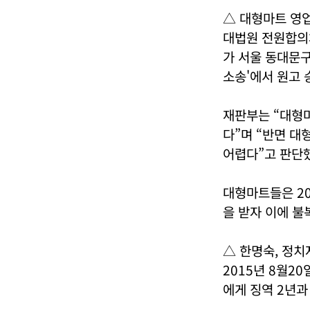
△ 대형마트 영
대법원 전원합의체
가 서울 동대문
소송'에서 원고
재판부는 “대형
다”며 “반면 대
어렵다”고 판단
대형마트들은 2
을 받자 이에 불
△ 한명숙, 정
2015년 8월2
에게 징역 2년과