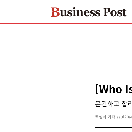
[Who 
온건하고 합리적
백설희 기자 ssul20@b