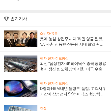
인기기사
소비자·유통
롯데·농심 창업주 시대 '라면 앙금'은 옛
말, '사촌' 신동빈·신동원 시대 협업 확대
일로
전자·전기·정보통신
외신 "삼성전자 SK하이닉스 중국 공장용
현지 생산 반도체 장비 시험, 미국 수출통
제 대비"
전자·전기·정보통신
D램과 HBM 내년 물량도 '품절', 고객사 위
기감이 삼성전자 SK하이닉스 협상력 더
키워
건설