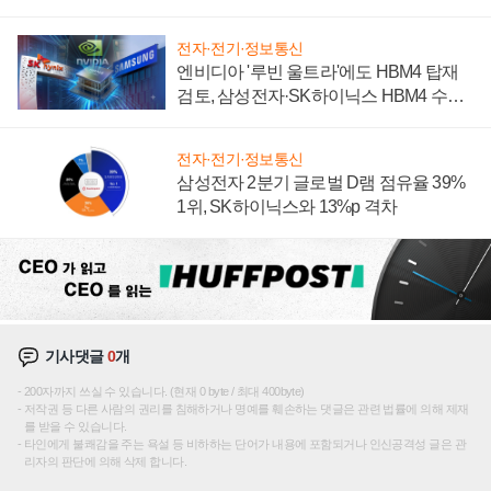
전자·전기·정보통신
엔비디아 '루빈 울트라'에도 HBM4 탑재
검토, 삼성전자·SK하이닉스 HBM4 수율
에 주도권 갈린다
전자·전기·정보통신
삼성전자 2분기 글로벌 D램 점유율 39%
1위, SK하이닉스와 13%p 격차
기사댓글
0
개
200자까지 쓰실 수 있습니다. (현재 0 byte / 최대 400byte)
저작권 등 다른 사람의 권리를 침해하거나 명예를 훼손하는 댓글은 관련 법률에 의해 제재
를 받을 수 있습니다.
타인에게 불쾌감을 주는 욕설 등 비하하는 단어가 내용에 포함되거나 인신공격성 글은 관
리자의 판단에 의해 삭제 합니다.