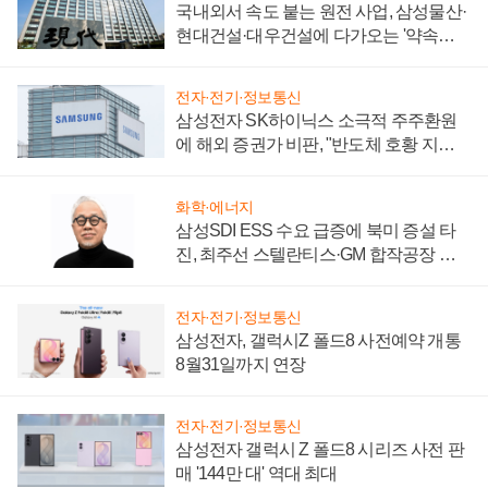
국내외서 속도 붙는 원전 사업, 삼성물산·
현대건설·대우건설에 다가오는 '약속의
시간'
전자·전기·정보통신
삼성전자 SK하이닉스 소극적 주주환원
에 해외 증권가 비판, "반도체 호황 지속
성 의문"
화학·에너지
삼성SDI ESS 수요 급증에 북미 증설 타
진, 최주선 스텔란티스·GM 합작공장 건
설 재추진하나
전자·전기·정보통신
삼성전자, 갤럭시Z 폴드8 사전예약 개통
8월31일까지 연장
전자·전기·정보통신
삼성전자 갤럭시 Z 폴드8 시리즈 사전 판
매 '144만 대' 역대 최대