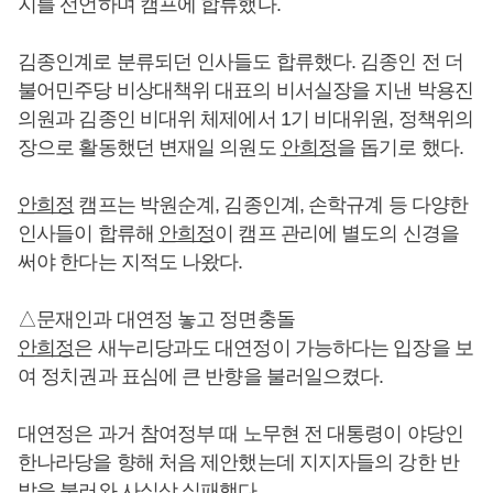
지를 선언하며 캠프에 합류했다.
김종인계로 분류되던 인사들도 합류했다. 김종인 전 더
불어민주당 비상대책위 대표의 비서실장을 지낸 박용진
의원과 김종인 비대위 체제에서 1기 비대위원, 정책위의
장으로 활동했던 변재일 의원도
안희정
을 돕기로 했다.
안희정
캠프는 박원순계, 김종인계, 손학규계 등 다양한
인사들이 합류해
안희정
이 캠프 관리에 별도의 신경을
써야 한다는 지적도 나왔다.
△문재인과 대연정 놓고 정면충돌
안희정
은 새누리당과도 대연정이 가능하다는 입장을 보
여 정치권과 표심에 큰 반향을 불러일으켰다.
대연정은 과거 참여정부 때 노무현 전 대통령이 야당인
한나라당을 향해 처음 제안했는데 지지자들의 강한 반
발을 불러와 사실상 실패했다.