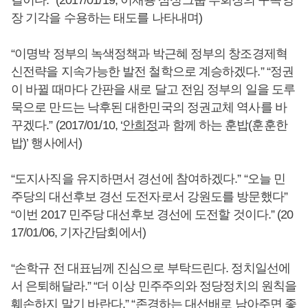
길이다.” (2017/01/19, 이재용 삼성그룹 부회장의 구속영
장 기각을 수용하는 태도를 나타내며)
“이명박 정부의 녹색정책과 박근혜 정부의 창조경제혁
신전략을 지속가능한 발전 철학으로 계승하겠다.” “정권
이 바뀔 때마다 간판을 새로 달고 전임 정부의 일을 도루
묵으로 만드는 낙후된 대한민국의 정권교체 역사를 바
꾸겠다.” (2017/01/10, ‘
안희정
과 함께 하는 훈밥(훈훈한
밥)’ 행사에서)
“도지사직을 유지하면서 경선에 참여하겠다.” “오늘 민
주당의 대선후보 경선 도전자로서 강원도를 방문했다”
“이번 2017 민주당 대선후보 경선에 도전할 것이다.” (20
17/01/06, 기자간담회에서)
“손학규 전 대표님께 진심으로 부탁드린다. 정치일선에
서 은퇴해달라.” “더 이상 민주주의와 정당정치의 원칙을
훼손하지 말기 바란다.” “존경하는 대선배로 남아주면 좋