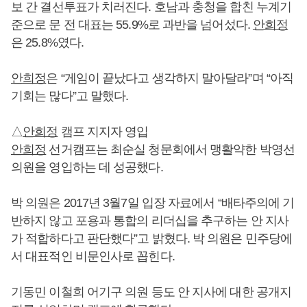
보 간 결선투표가 치러진다. 호남과 충청을 합친 누계기
준으로 문 전 대표는 55.9%로 과반을 넘어섰다.
안희정
은 25.8%였다.
안희정
은 “게임이 끝났다고 생각하지 말아달라”며 “아직
기회는 많다”고 말했다.
△
안희정
캠프 지지자 영입
안희정
선거캠프는 최순실 청문회에서 맹활약한 박영선
의원을 영입하는 데 성공했다.
박 의원은 2017년 3월7일 입장 자료에서 “배타주의에 기
반하지 않고 포용과 통합의 리더십을 추구하는 안 지사
가 적합하다고 판단했다”고 밝혔다. 박 의원은 민주당에
서 대표적인 비문인사로 꼽힌다.
기동민 이철희 어기구 의원 등도 안 지사에 대한 공개지