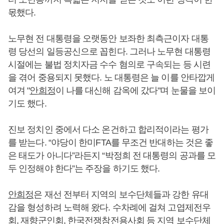
몫했다.
노무현 전 대통령을 오랫동안 보좌한 최측근이자 대통
령 당선의 일등공신으로 꼽힌다. 그러나 노무현 대통령
시절에는 불법 정치자금 수수 혐의로 구속되는 등 시련
을 겪어 중용되지 못했다. 노 대통령은 늘 이를 안타깝게
여겨 "
안희정
이 나를 대신해 감옥에 갔다"며 눈물을 보이
기도 했다.
진보 정치인 중에서 다소 온건하고 합리적이라는 평가
를 받는다. “야당이 한미FTA를 무조건 반대하는 것은 좋
은 태도가 아니다”라든지 “박정희 전 대통령의 공과를 모
두 인정해야 한다”는 주장을 하기도 했다.
안희정
은 재선 전부터 지역의 보수단체들과 강한 유대
감을 형성하려 노력해 왔다. 수차례에 걸쳐 고엽제전우
회, 재향군인회, 한국전쟁참전용사회 등 지역 보수단체