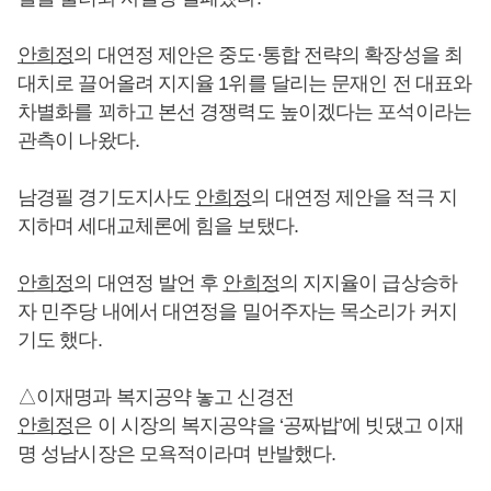
안희정
의 대연정 제안은 중도·통합 전략의 확장성을 최
대치로 끌어올려 지지율 1위를 달리는 문재인 전 대표와
차별화를 꾀하고 본선 경쟁력도 높이겠다는 포석이라는
관측이 나왔다.
남경필 경기도지사도
안희정
의 대연정 제안을 적극 지
지하며 세대교체론에 힘을 보탰다.
안희정
의 대연정 발언 후
안희정
의 지지율이 급상승하
자 민주당 내에서 대연정을 밀어주자는 목소리가 커지
기도 했다.
△이재명과 복지공약 놓고 신경전
안희정
은 이 시장의 복지공약을 ‘공짜밥’에 빗댔고 이재
명 성남시장은 모욕적이라며 반발했다.