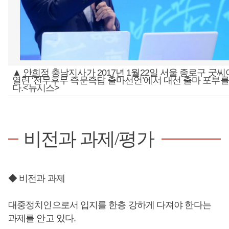
▲
안희정
충남지사가 2017년 1월22일 서울 종로구 굿
열린 ‘전무후무 즉문즉답 출마선언’에서 대선 출마 포부를
다.<뉴시스>
비전과 과제/평가
◆ 비전과 과제
대중정치인으로서 입지를 한층 강하게 다져야 한다는
과제를 안고 있다.