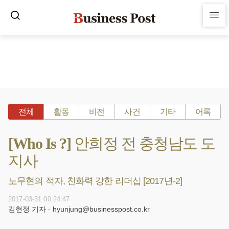
전체
활동
비전
사건
기타
어록
[Who Is ?] 안희정 전 충청남도 도
지사
노무현의 적자, 친화력 강한 리더십 [2017년-2]
2017-03-31 00:24:47
김현정 기자 - hyunjung@businesspost.co.kr