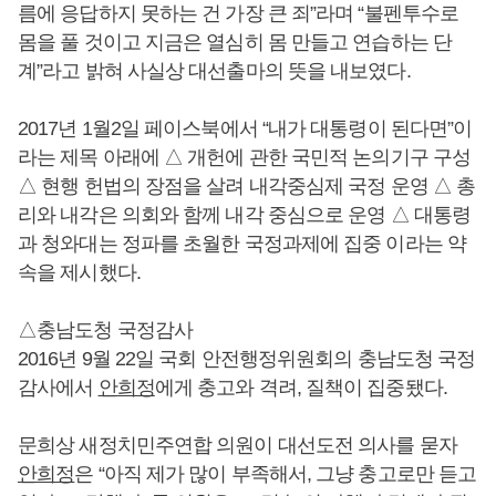
름에 응답하지 못하는 건 가장 큰 죄”라며 “불펜투수로
몸을 풀 것이고 지금은 열심히 몸 만들고 연습하는 단
계”라고 밝혀 사실상 대선출마의 뜻을 내보였다.
2017년 1월2일 페이스북에서 “내가 대통령이 된다면”이
라는 제목 아래에 △ 개헌에 관한 국민적 논의기구 구성
△ 현행 헌법의 장점을 살려 내각중심제 국정 운영 △ 총
리와 내각은 의회와 함께 내각 중심으로 운영 △ 대통령
과 청와대는 정파를 초월한 국정과제에 집중 이라는 약
속을 제시했다.
△충남도청 국정감사
2016년 9월 22일 국회 안전행정위원회의 충남도청 국정
감사에서
안희정
에게 충고와 격려, 질책이 집중됐다.
문희상 새정치민주연합 의원이 대선도전 의사를 묻자
안희정
은 “아직 제가 많이 부족해서, 그냥 충고로만 듣고