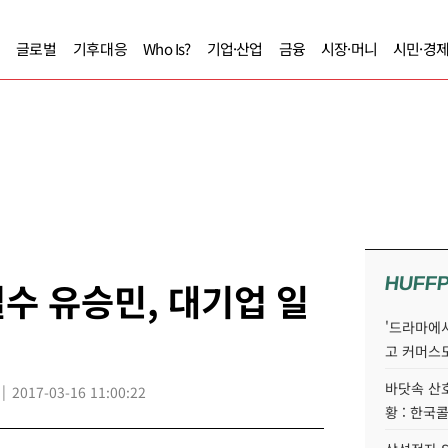
글로벌
기후대응
Who Is?
기업·산업
금융
시장·머니
시민·경
HUFF
수 유승민, 대기업 일
'드라마에서
고 커머스
바닷속 산
2017-03-16 11:00:22
황 : 한국