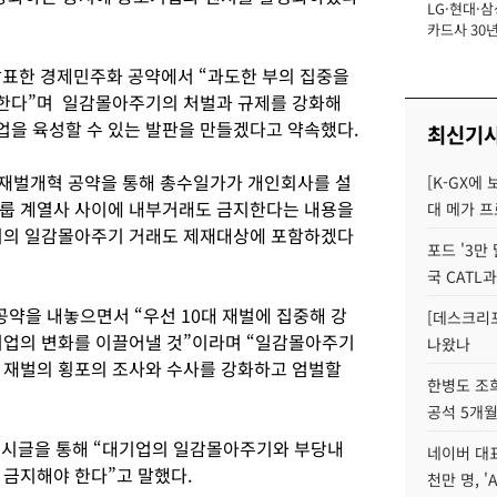
LG·현대·삼
장
카드사 30년
에 '초집중' 
발표한 경제민주화 공약에서 “과도한 부의 집중을
한다”며 일감몰아주기의 처벌과 규제를 강화해
을 육성할 수 있는 발판을 만들겠다고 약속했다.
최신기
 재벌개혁 공약을 통해 총수일가가 개인회사를 설
[K-GX에
그룹 계열사 사이에 내부거래도 금지한다는 내용을
대 메가 프
사이의 일감몰아주기 거래도 제재대상에 포함하겠다
포드 '3만
국 CATL과
공약을 내놓으면서 “우선 10대 재벌에 집중해 강
[데스크리포
기업의 변화를 이끌어낼 것”이라며 “일감몰아주기
나왔나
 재벌의 횡포의 조사와 수사를 강화하고 엄벌할
한병도 조희
공석 5개월
게시글을 통해 “대기업의 일감몰아주기와 부당내
네이버 대표
 금지해야 한다”고 말했다.
천만 명, 'A