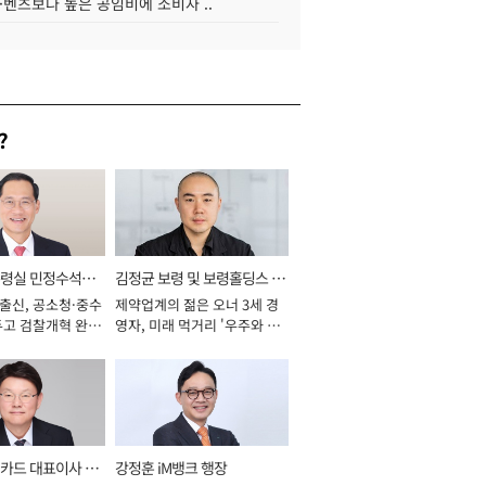
·벤츠보다 높은 공임비에 소비자 ..
?
통령실 민정수석비
김정균 보령 및 보령홀딩스 대
 출신, 공소청·중수
제약업계의 젊은 오너 3세 경
표이사 사장
두고 검찰개혁 완수
영자, 미래 먹거리 '우주와 헬
년]
스케어' 공들여 [2026년]
카드 대표이사 사
강정훈 iM뱅크 행장