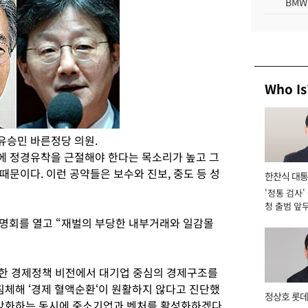
BMW
Who Is
유승민 바른정당 의원.
에 정경유착을 근절해야 한다는 목소리가 높고 그
문이다. 이런 공약들은 보수와 진보, 중도 등 성
한찬식 대
'정통 검사'
서관
청 출범 앞
맡아 [2026
명회를 열고 “재벌의 부당한 내부거래와 일감몰
개한 경제정책 비전에서 대기업 중심의 경제구조를
침체해 ‘경제 혈액순환‘이 원활하지 않다고 진단했
정상호 롯데
 강화하는 동시에 중소기업과 벤처를 활성화하겠다