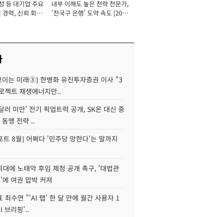
성 등 대기업 주요
내부 이해도 높은 전략 전문가,
 경력, 신뢰 회복
'전국구 은행' 도약 속도 [2026
[2026년]
년]
사
 보이는 미래③] 한병화 유진투자증권 이사 "3
로젝트 재생에너지만..
 달러 미만' 전기 픽업트럭 공개, SK온 대신 중
 동맹 전략 ..
트 8월] 어쩌다 '민주당 망한다'는 말까지
대에 노태악 후임 제청 공개 촉구, '대법관
'에 여권 압박 커져
 최수연 "'AI 탭' 한 달 만에 월간 사용자 1
I 브리핑'..