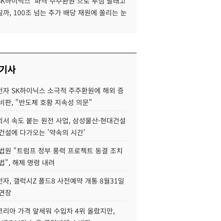
SK하이닉스 '파격 주주환원'으로 투심 달래고
까, 100조 넘는 추가 배당 재원에 쏠리는 눈
 기사
자 SK하이닉스 소극적 주주환원에 해외 증
비판, "반도체 호황 지속성 의문"
서 속도 붙는 원전 사업, 삼성물산·현대건설
건설에 다가오는 '약속의 시간'
법원 "트럼프 정부 풍력 프로젝트 동결 조치
법", 해제 명령 내려
자, 갤럭시Z 폴드8 사전예약 개통 8월31일
 연장
코리아 가격 앞세워 수입차 4위 올랐지만,