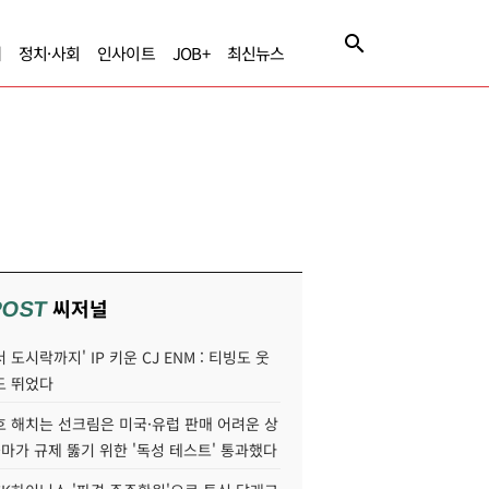
제
정치·사회
인사이트
JOB+
최신뉴스
씨저널
POST
 도시락까지' IP 키운 CJ ENM : 티빙도 웃
도 뛰었다
호 해치는 선크림은 미국·유럽 판매 어려운 상
콜마가 규제 뚫기 위한 '독성 테스트' 통과했다