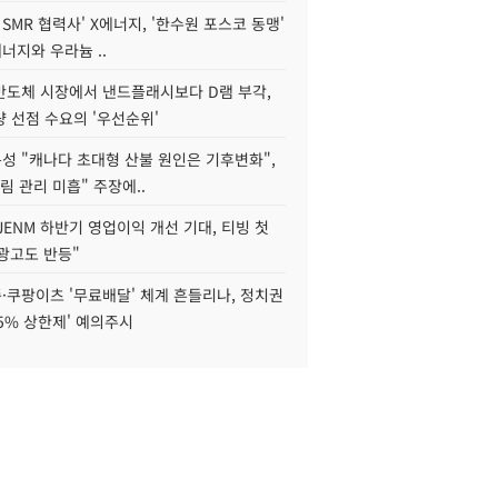
 SMR 협력사' X에너지, '한수원 포스코 동맹'
너지와 우라늄 ..
리반도체 시장에서 낸드플래시보다 D램 부각,
 선점 수요의 '우선순위'
성 "캐나다 초대형 산불 원인은 기후변화",
림 관리 미흡" 주장에..
JENM 하반기 영업이익 개선 기대, 티빙 첫
광고도 반등"
·쿠팡이츠 '무료배달' 체계 흔들리나, 정치권
15% 상한제' 예의주시