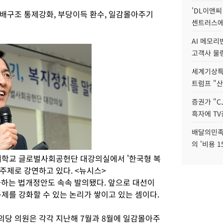
'DL이앤씨
배구조 통제강화, 부당이득 환수, 일감몰아주기
센트러스에
AI 메모
고객사 물량
세계기상특
트럼프 "산
증권가 "C
흑자에 TV
배달의민족
의 '비용 
대학교 글로벌사회공헌단 대강의실에서 '한국형 복
주제로 강연하고 있다. <뉴시스>
화하는 법개정안도 속속 발의됐다. 앞으로 대선이
제를 강화할 수 있는 논리가 쌓이고 있는 셈이다.
당 의원은 각각 지난해 7월과 8월에 일감몰아주