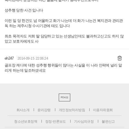
성추행 당한 사건 입니다
이런 일 당 한건도 넘 어울하고 화가 나는데 더 화가 나는건 복지관과 관리관
독 하는 제주시청 수사기관에 태도 입니다
최초 목격자도 저희 딸 담당하고 있는 선생님인데도 불과하고신고도 하지 않
았고 보호자에게도 사
eh247
2014-09-15 22:06:24
골프장 캐디에 대한 성추행 행위들이 많다는 사실을 이 나라 안팍에 널리 알
리게 하는데 일조하셨네요
PC버전
회사소개
윤리강령
개인정보처리방침
이용자위원회
청소년보호정책
정정·반론보도
기사심의규정
불편신고