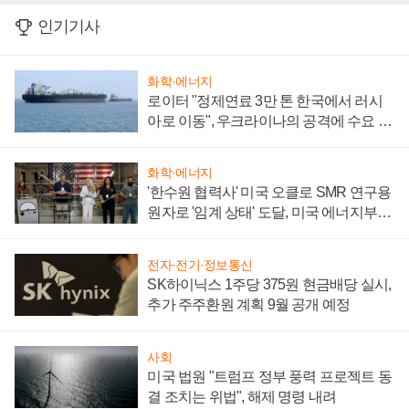
인기기사
화학·에너지
로이터 "정제연료 3만 톤 한국에서 러시
아로 이동", 우크라이나의 공격에 수요 늘
어
화학·에너지
'한수원 협력사' 미국 오클로 SMR 연구용
원자로 '임계 상태' 도달, 미국 에너지부
"중요한 이정표"
전자·전기·정보통신
SK하이닉스 1주당 375원 현금배당 실시,
추가 주주환원 계획 9월 공개 예정
사회
미국 법원 "트럼프 정부 풍력 프로젝트 동
결 조치는 위법", 해제 명령 내려