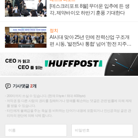
[데스크리포트 8월] 무더운 입추에 든 생
각, 제약바이오 하반기 훈풍 기대한다
정치
AI시대 맞아 25년 만에 전력산업 구조개
편 시동, '발전5사 통합' 넘어 '한전 지주사'
재편론도
기사댓글
2
개
200자까지 쓰실 수 있습니다. (현재 0 byte / 최대 400byte)
저작권 등 다른 사람의 권리를 침해하거나 명예를 훼손하는 댓글은 관련 법률에 의해 제재
를 받을 수 있습니다.
타인에게 불쾌감을 주는 욕설 등 비하하는 단어가 내용에 포함되거나 인신공격성 글은 관
리자의 판단에 의해 삭제 합니다.