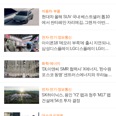
자동차·부품
현대차 올해 SUV 국내 베스트셀러 톱10
에서 싼타페만 자리매김, 그랜저·아반떼
'세단 쌍끌이'로 내수 방어
전자·전기·정보통신
아이폰18 '메모리 부족'에 출시 지연되나,
삼성디스플레이 LG디스플레이 LG이노
텍 '탈애플' 수익 다각화 속도
화학·에너지
'DL이앤씨 SMR 협력사' X에너지, '한수원
포스코 동맹' 센트러스에너지와 우라늄
계약 체결
전자·전기·정보통신
SK하이닉스, 용인 'Y2' 팹과 청주 'M17' 팹
건설에 54조 투자 결정
데스크 리포트