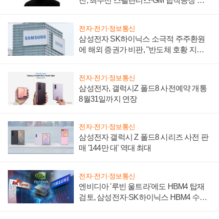
진, 최주선 스텔란티스·GM 합작공장 건
설 재추진하나
전자·전기·정보통신
삼성전자 SK하이닉스 소극적 주주환원
에 해외 증권가 비판, "반도체 호황 지속
성 의문"
전자·전기·정보통신
삼성전자, 갤럭시Z 폴드8 사전예약 개통
8월31일까지 연장
전자·전기·정보통신
삼성전자 갤럭시 Z 폴드8 시리즈 사전 판
매 '144만 대' 역대 최대
전자·전기·정보통신
엔비디아 '루빈 울트라'에도 HBM4 탑재
검토, 삼성전자·SK하이닉스 HBM4 수율
에 주도권 갈린다