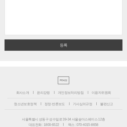
PC버전
회사소개
윤리강령
개인정보처리방침
이용자위원회
청소년보호정책
정정·반론보도
기사심의규정
불편신고
서울특별시 성동구 성수일로 39-34 서울숲더스페이스 12층
대표전화 : 1800-6522
팩스 : 070-4015-8658