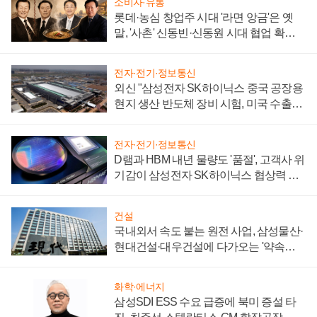
소비자·유통
롯데·농심 창업주 시대 '라면 앙금'은 옛
말, '사촌' 신동빈·신동원 시대 협업 확대
일로
전자·전기·정보통신
외신 "삼성전자 SK하이닉스 중국 공장용
현지 생산 반도체 장비 시험, 미국 수출통
제 대비"
전자·전기·정보통신
D램과 HBM 내년 물량도 '품절', 고객사 위
기감이 삼성전자 SK하이닉스 협상력 더
키워
건설
국내외서 속도 붙는 원전 사업, 삼성물산·
현대건설·대우건설에 다가오는 '약속의
시간'
화학·에너지
삼성SDI ESS 수요 급증에 북미 증설 타