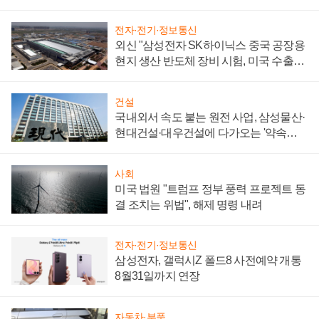
성 의문"
전자·전기·정보통신
외신 "삼성전자 SK하이닉스 중국 공장용
현지 생산 반도체 장비 시험, 미국 수출통
제 대비"
건설
국내외서 속도 붙는 원전 사업, 삼성물산·
현대건설·대우건설에 다가오는 '약속의
시간'
사회
미국 법원 "트럼프 정부 풍력 프로젝트 동
결 조치는 위법", 해제 명령 내려
전자·전기·정보통신
삼성전자, 갤럭시Z 폴드8 사전예약 개통
8월31일까지 연장
자동차·부품