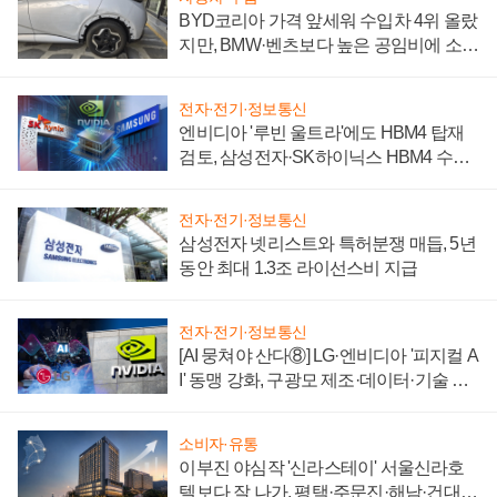
BYD코리아 가격 앞세워 수입차 4위 올랐
지만, BMW·벤츠보다 높은 공임비에 소비
자 불만 폭발
전자·전기·정보통신
엔비디아 '루빈 울트라'에도 HBM4 탑재
검토, 삼성전자·SK하이닉스 HBM4 수율
에 주도권 갈린다
전자·전기·정보통신
삼성전자 넷리스트와 특허분쟁 매듭, 5년
동안 최대 1.3조 라이선스비 지급
전자·전기·정보통신
[AI 뭉쳐야 산다⑧] LG·엔비디아 '피지컬 A
I' 동맹 강화, 구광모 제조·데이터·기술 결
집해 종합 로보틱스 기업으로
소비자·유통
이부진 야심작 '신라스테이' 서울신라호
텔보다 잘 나가, 평택·주문진·해남·건대로