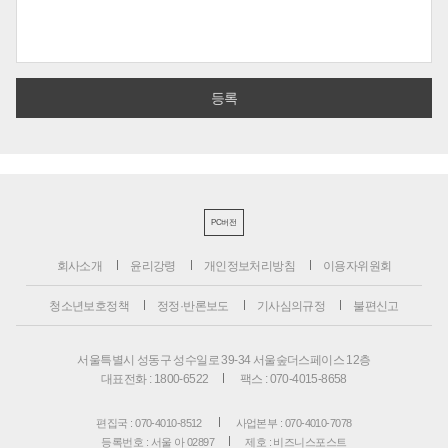
PC버전
회사소개
윤리강령
개인정보처리방침
이용자위원회
청소년보호정책
정정·반론보도
기사심의규정
불편신고
서울특별시 성동구 성수일로 39-34 서울숲더스페이스 12층
대표전화 : 1800-6522
팩스 : 070-4015-8658
편집국 : 070-4010-8512
사업본부 : 070-4010-7078
등록번호 : 서울 아 02897
제호 : 비즈니스포스트