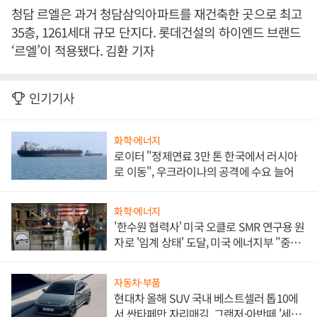
청담 르엘은 과거 청담삼익아파트를 재건축한 곳으로 최고
35층, 1261세대 규모 단지다. 롯데건설의 하이엔드 브랜드
‘르엘’이 적용됐다. 김환 기자
인기기사
화학·에너지
로이터 "정제연료 3만 톤 한국에서 러시아
로 이동", 우크라이나의 공격에 수요 늘어
화학·에너지
'한수원 협력사' 미국 오클로 SMR 연구용 원
자로 '임계 상태' 도달, 미국 에너지부 "중요
한 이정표"
자동차·부품
현대차 올해 SUV 국내 베스트셀러 톱10에
서 싼타페만 자리매김, 그랜저·아반떼 '세단