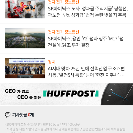
전자·전기·정보통신
SK하이닉스 노사 '성과급 주식지급' 평행선,
곽노정 'N% 성과급' 법적 논란 벗을지 주목
전자·전기·정보통신
SK하이닉스, 용인 'Y2' 팹과 청주 'M17' 팹
건설에 54조 투자 결정
정치
AI시대 맞아 25년 만에 전력산업 구조개편
시동, '발전5사 통합' 넘어 '한전 지주사' 재편
론도
기사댓글
0
개
200자까지 쓰실 수 있습니다. (현재 0 byte / 최대 400byte)
저작권 등 다른 사람의 권리를 침해하거나 명예를 훼손하는 댓글은 관련 법률에 의해 제재를 받을