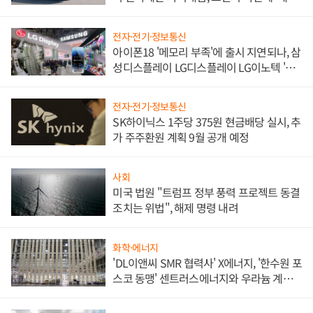
쌍끌이'로 내수 방어
전자·전기·정보통신
아이폰18 '메모리 부족'에 출시 지연되나, 삼
성디스플레이 LG디스플레이 LG이노텍 '탈
애플' 수익 다각화 속도
전자·전기·정보통신
SK하이닉스 1주당 375원 현금배당 실시, 추
가 주주환원 계획 9월 공개 예정
사회
미국 법원 "트럼프 정부 풍력 프로젝트 동결
조치는 위법", 해제 명령 내려
화학·에너지
'DL이앤씨 SMR 협력사' X에너지, '한수원 포
스코 동맹' 센트러스에너지와 우라늄 계약
체결