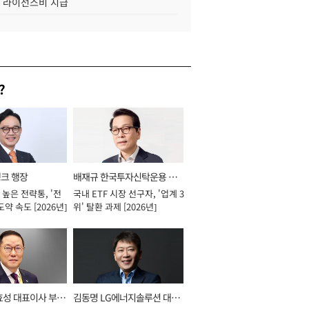
조 라이선스비 지급
?
뱅크 행장
배재규 한국투자신탁운용 대
높은 전략통, '전
국내 ETF 시장 선구자, '업계 3
표이사 사장
도약 속도 [2026년]
위' 탈환 과제 [2026년]
효성 대표이사 부회
김동명 LG에너지솔루션 대표