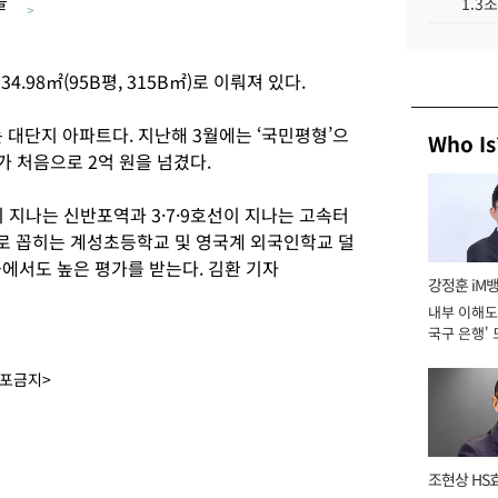
을
1.3
>
34.98㎡(95B평, 315B㎡)로 이뤄져 있다.
 대단지 아파트다. 지난해 3월에는 ‘국민평형’으
Who Is
가 처음으로 2억 원을 넘겼다.
 지나는 신반포역과 3·7·9호선이 지나는 고속터
로 꼽히는 계성초등학교 및 영국계 외국인학교 덜
서도 높은 평가를 받는다. 김환 기자
강정훈 iM
내부 이해도 
국구 은행' 
배포금지>
조현상 HS