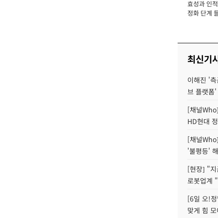
효성과 인적 
장
정화 단계 들
최신기
이해진 '측
브 플랫폼'
[채널Who
HD현대 정
[채널Who
'불평등' 
[현장] "
로봇업계 "
[6일 오!
맞게 힘 모