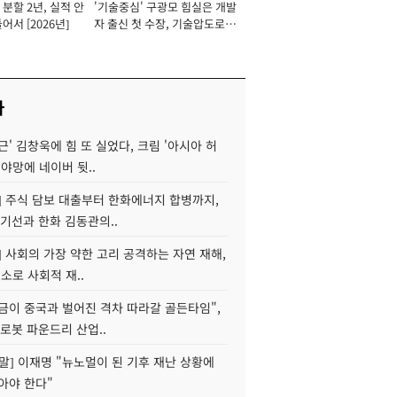
분할 2년, 실적 안
'기술중심' 구광모 힘실은 개발
이사 사장
어서 [2026년]
자 출신 첫 수장, 기술압도로
경쟁력 확보 사활 [2026년]
사
근' 김창욱에 힘 또 실었다, 크림 '아시아 허
 야망에 네이버 뒷..
] 주식 담보 대출부터 한화에너지 합병까지,
기선과 한화 김동관의..
] 사회의 가장 약한 고리 공격하는 자연 재해,
해소로 사회적 재..
지금이 중국과 벌어진 격차 따라갈 골든타임",
로봇 파운드리 산업..
정말] 이재명 "뉴노멀이 된 기후 재난 상황에
아야 한다"