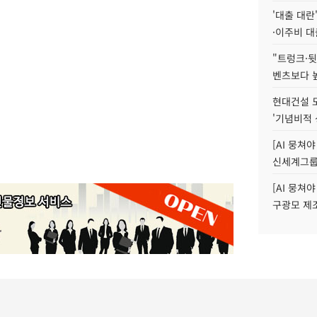
'대출 대란
·이주비 대
"트렁크·뒷
벤츠보다 높
현대건설 
'기념비적 
[AI 뭉쳐
신세계그룹 
[AI 뭉쳐야
구광모 제조