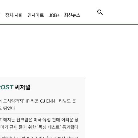
제
정치·사회
인사이트
JOB+
최신뉴스
씨저널
POST
 도시락까지' IP 키운 CJ ENM : 티빙도 웃
도 뛰었다
호 해치는 선크림은 미국·유럽 판매 어려운 상
콜마가 규제 뚫기 위한 '독성 테스트' 통과했다