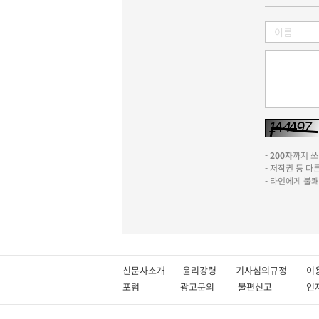
-
200자
까지 쓰실
- 저작권 등 
- 타인에게 불
신문사소개
윤리강령
기사심의규정
이
포럼
광고문의
불편신고