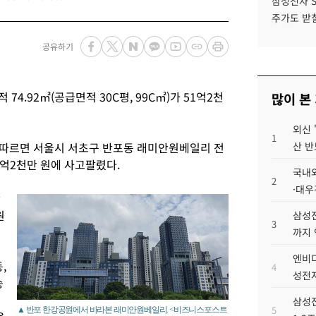
삼성전자 
주가도 받칠
공유하기
4.92㎡(공급면적 30C평, 99C㎡)가 51억2천
많이 본
외신 
1
 따르면 서울시 서초구 반포동 래미안원베일리 전
산 반
51억2천만 원에 사고팔렸다.
국내외
2
·대우
만
원
삼성전
3
까지
엔비디
,
4
성전자
승
삼성전
5
▲ 반포 한강공원에서 바라본 래미안원베일리. <비즈니스포스트