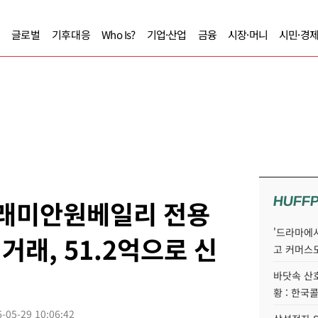
글로벌
기후대응
Who Is?
기업·산업
금융
시장·머니
시민·경
HUFF
 래미안원베일리 전용
'드라마에서
 거래, 51.2억으로 신
고 커머스
바닷속 산
황 : 한국
-05-29 10:06:42