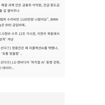
' 해결 과제 안은 금융위 이억원, 잔금·중도금
출 길 열어주나
범퍼 수리비만 1100만원 나왔어요", BMW·
은 BYD 공임비에..
도시정비 수주 12조 가시권, 이한우 목동에서
성적' 겨냥
야 산다⑦] 정용진은 왜 리플렉션AI를 택했나,
'유통 맞춤형' ..
 산다⑧] LG·엔비디아 '피지컬 AI' 동맹 강화,
·데이터·..