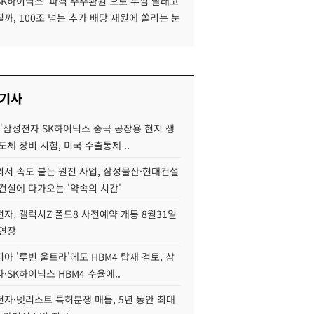
SK하이닉스 '파격 주주환원'으로 투심 달래고
까, 100조 넘는 추가 배당 재원에 쏠리는 눈
 기사
"삼성전자 SK하이닉스 중국 공장용 현지 생
도체 장비 시험, 미국 수출통제 ..
서 속도 붙는 원전 사업, 삼성물산·현대건설
건설에 다가오는 '약속의 시간'
자, 갤럭시Z 폴드8 사전예약 개통 8월31일
 연장
아 '루빈 울트라'에도 HBM4 탑재 검토, 삼
·SK하이닉스 HBM4 수율에..
자·넷리스트 특허분쟁 매듭, 5년 동안 최대