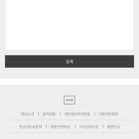
PC버전
회사소개
윤리강령
개인정보처리방침
이용자위원회
청소년보호정책
정정·반론보도
기사심의규정
불편신고