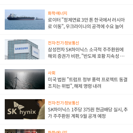
화학·에너지
로이터 "정제연료 3만 톤 한국에서 러시아
로 이동", 우크라이나의 공격에 수요 늘어
전자·전기·정보통신
삼성전자 SK하이닉스 소극적 주주환원에
해외 증권가 비판, "반도체 호황 지속성 의
문"
사회
미국 법원 "트럼프 정부 풍력 프로젝트 동결
조치는 위법", 해제 명령 내려
전자·전기·정보통신
SK하이닉스 1주당 375원 현금배당 실시, 추
가 주주환원 계획 9월 공개 예정
화학·에너지