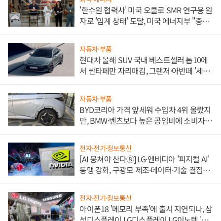
'한수원 협력사' 미국 오클로 SMR 연구용 원
자로 '임계 상태' 도달, 미국 에너지부 "중요
한 이정표"
자동차·부품
현대차 올해 SUV 국내 베스트셀러 톱10에
서 싼타페만 자리매김, 그랜저·아반떼 '세단
쌍끌이'로 내수 방어
자동차·부품
BYD코리아 가격 앞세워 수입차 4위 올랐지
만, BMW·벤츠보다 높은 공임비에 소비자
불만 폭발
전자·전기·정보통신
[AI 뭉쳐야 산다⑧] LG·엔비디아 '피지컬 AI'
동맹 강화, 구광모 제조·데이터·기술 결집
해 종합 로보틱스 기업으로
전자·전기·정보통신
아이폰18 '메모리 부족'에 출시 지연되나, 삼
성디스플레이 LG디스플레이 LG이노텍 '탈