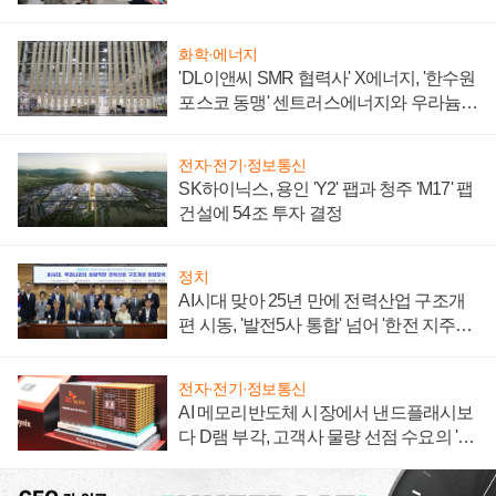
텍 '탈애플' 수익 다각화 속도
화학·에너지
'DL이앤씨 SMR 협력사' X에너지, '한수원
포스코 동맹' 센트러스에너지와 우라늄
계약 체결
전자·전기·정보통신
SK하이닉스, 용인 'Y2' 팹과 청주 'M17' 팹
건설에 54조 투자 결정
정치
AI시대 맞아 25년 만에 전력산업 구조개
편 시동, '발전5사 통합' 넘어 '한전 지주사'
재편론도
전자·전기·정보통신
AI 메모리반도체 시장에서 낸드플래시보
다 D램 부각, 고객사 물량 선점 수요의 '우
선순위'