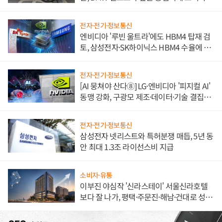
불만 폭발
전자·전기·정보통신
엔비디아 '루빈 울트라'에도 HBM4 탑재 검
토, 삼성전자·SK하이닉스 HBM4 수율에 주
도권 갈린다
전자·전기·정보통신
[AI 뭉쳐야 산다⑧] LG·엔비디아 '피지컬 AI'
동맹 강화, 구광모 제조·데이터·기술 결집
해 종합 로보틱스 기업으로
전자·전기·정보통신
삼성전자 넷리스트와 특허분쟁 매듭, 5년 동
안 최대 1.3조 라이선스비 지급
소비자·유통
이부진 야심작 '신라스테이' 서울신라호텔
보다 잘 나가, 평택·주문진·해남·건대로 성
장판 더 넓힌다