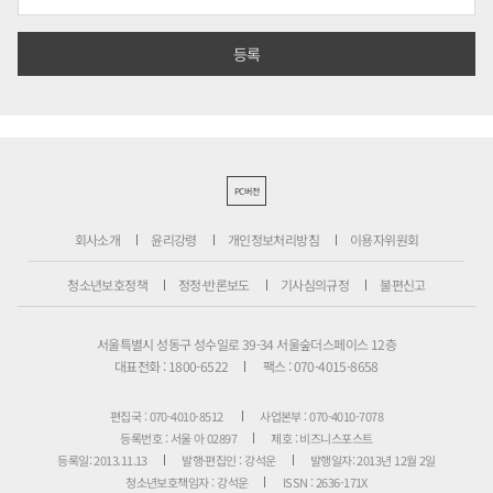
PC버전
회사소개
윤리강령
개인정보처리방침
이용자위원회
청소년보호정책
정정·반론보도
기사심의규정
불편신고
서울특별시 성동구 성수일로 39-34 서울숲더스페이스 12층
대표전화 : 1800-6522
팩스 : 070-4015-8658
편집국 : 070-4010-8512
사업본부 : 070-4010-7078
등록번호 : 서울 아 02897
제호 : 비즈니스포스트
등록일: 2013.11.13
발행·편집인 : 강석운
발행일자: 2013년 12월 2일
청소년보호책임자 : 강석운
ISSN : 2636-171X