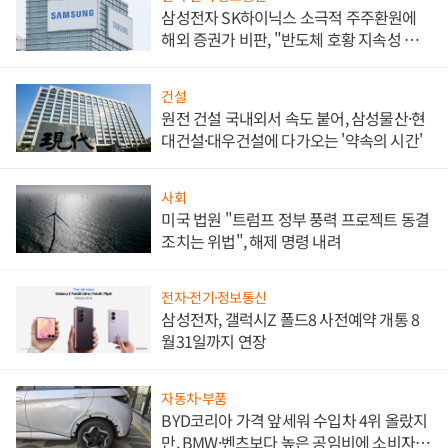
삼성전자 SK하이닉스 소극적 주주환원에
해외 증권가 비판, "반도체 호황 지속성 의
문"
건설
원전 건설 국내외서 속도 붙어, 삼성물산·현
대건설·대우건설에 다가오는 '약속의 시간'
사회
미국 법원 "트럼프 정부 풍력 프로젝트 동결
조치는 위법", 해제 명령 내려
전자·전기·정보통신
삼성전자, 갤럭시Z 폴드8 사전예약 개통 8
월31일까지 연장
자동차·부품
BYD코리아 가격 앞세워 수입차 4위 올랐지
만, BMW·벤츠보다 높은 공임비에 소비자