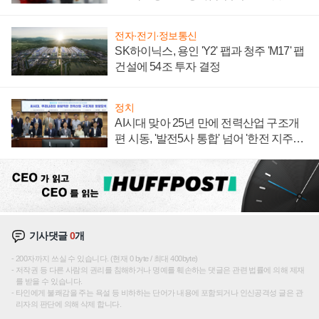
주목
전자·전기·정보통신
SK하이닉스, 용인 'Y2' 팹과 청주 'M17' 팹
건설에 54조 투자 결정
정치
AI시대 맞아 25년 만에 전력산업 구조개
편 시동, '발전5사 통합' 넘어 '한전 지주사'
재편론도
기사댓글
0
개
200자까지 쓰실 수 있습니다. (현재 0 byte / 최대 400byte)
저작권 등 다른 사람의 권리를 침해하거나 명예를 훼손하는 댓글은 관련 법률에 의해 제재
를 받을 수 있습니다.
타인에게 불쾌감을 주는 욕설 등 비하하는 단어가 내용에 포함되거나 인신공격성 글은 관
리자의 판단에 의해 삭제 합니다.