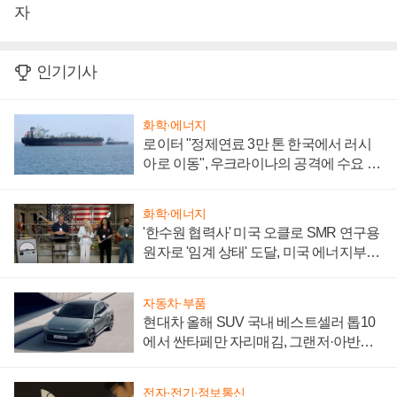
자
인기기사
화학·에너지
로이터 "정제연료 3만 톤 한국에서 러시
아로 이동", 우크라이나의 공격에 수요 늘
어
화학·에너지
'한수원 협력사' 미국 오클로 SMR 연구용
원자로 '임계 상태' 도달, 미국 에너지부
"중요한 이정표"
자동차·부품
현대차 올해 SUV 국내 베스트셀러 톱10
에서 싼타페만 자리매김, 그랜저·아반떼
'세단 쌍끌이'로 내수 방어
전자·전기·정보통신