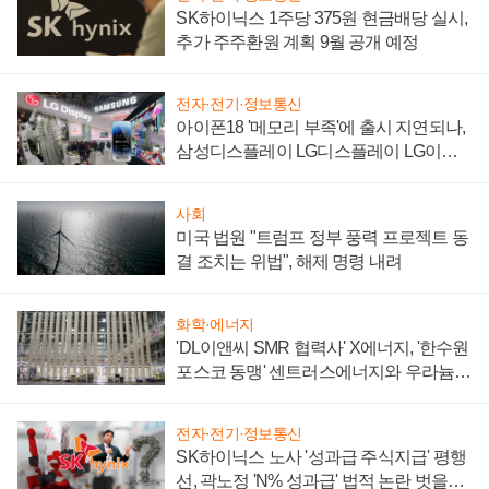
SK하이닉스 1주당 375원 현금배당 실시,
추가 주주환원 계획 9월 공개 예정
전자·전기·정보통신
아이폰18 '메모리 부족'에 출시 지연되나,
삼성디스플레이 LG디스플레이 LG이노
텍 '탈애플' 수익 다각화 속도
사회
미국 법원 "트럼프 정부 풍력 프로젝트 동
결 조치는 위법", 해제 명령 내려
화학·에너지
'DL이앤씨 SMR 협력사' X에너지, '한수원
포스코 동맹' 센트러스에너지와 우라늄
계약 체결
전자·전기·정보통신
SK하이닉스 노사 '성과급 주식지급' 평행
선, 곽노정 'N% 성과급' 법적 논란 벗을지