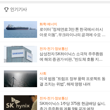
인기기사
화학·에너지
로이터 "정제연료 3만 톤 한국에서 러시
아로 이동", 우크라이나의 공격에 수요 늘
어
전자·전기·정보통신
삼성전자 SK하이닉스 소극적 주주환원
에 해외 증권가 비판, "반도체 호황 지속
성 의문"
사회
미국 법원 "트럼프 정부 풍력 프로젝트 동
결 조치는 위법", 해제 명령 내려
전자·전기·정보통신
SK하이닉스 1주당 375원 현금배당 실시,
추가 주주환원 계획 9월 공개 예정