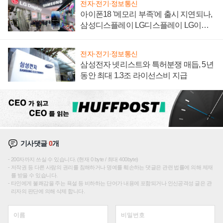
전자·전기·정보통신
아이폰18 '메모리 부족'에 출시 지연되나,
삼성디스플레이 LG디스플레이 LG이노
텍 '탈애플' 수익 다각화 속도
전자·전기·정보통신
삼성전자 넷리스트와 특허분쟁 매듭, 5년
동안 최대 1.3조 라이선스비 지급
기사댓글
0
개
200자까지 쓰실 수 있습니다. (현재 0 byte / 최대 400byte)
저작권 등 다른 사람의 권리를 침해하거나 명예를 훼손하는 댓글은 관련 법률에 의해 제재
를 받을 수 있습니다.
타인에게 불쾌감을 주는 욕설 등 비하하는 단어가 내용에 포함되거나 인신공격성 글은 관
리자의 판단에 의해 삭제 합니다.