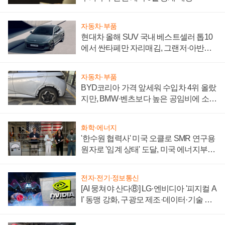
자동차·부품
현대차 올해 SUV 국내 베스트셀러 톱10
에서 싼타페만 자리매김, 그랜저·아반떼
'세단 쌍끌이'로 내수 방어
자동차·부품
BYD코리아 가격 앞세워 수입차 4위 올랐
지만, BMW·벤츠보다 높은 공임비에 소비
자 불만 폭발
화학·에너지
'한수원 협력사' 미국 오클로 SMR 연구용
원자로 '임계 상태' 도달, 미국 에너지부
"중요한 이정표"
전자·전기·정보통신
[AI 뭉쳐야 산다⑧] LG·엔비디아 '피지컬 A
I' 동맹 강화, 구광모 제조·데이터·기술 결
집해 종합 로보틱스 기업으로