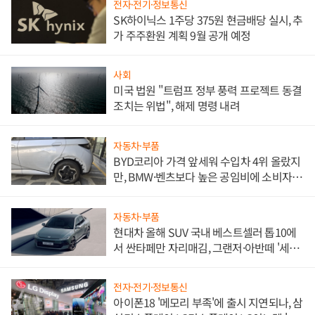
전자·전기·정보통신
SK하이닉스 1주당 375원 현금배당 실시, 추
가 주주환원 계획 9월 공개 예정
사회
미국 법원 "트럼프 정부 풍력 프로젝트 동결
조치는 위법", 해제 명령 내려
자동차·부품
BYD코리아 가격 앞세워 수입차 4위 올랐지
만, BMW·벤츠보다 높은 공임비에 소비자
불만 폭발
자동차·부품
현대차 올해 SUV 국내 베스트셀러 톱10에
서 싼타페만 자리매김, 그랜저·아반떼 '세단
쌍끌이'로 내수 방어
전자·전기·정보통신
아이폰18 '메모리 부족'에 출시 지연되나, 삼