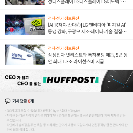
성디스플레이 LG디스플레이 LG이노텍 '탈
애플' 수익 다각화 속도
전자·전기·정보통신
[AI 뭉쳐야 산다⑧] LG·엔비디아 '피지컬 AI'
동맹 강화, 구광모 제조·데이터·기술 결집
해 종합 로보틱스 기업으로
전자·전기·정보통신
삼성전자 넷리스트와 특허분쟁 매듭, 5년 동
안 최대 1.3조 라이선스비 지급
기사댓글
0
개
200자까지 쓰실 수 있습니다. (현재 0 byte / 최대 400byte)
저작권 등 다른 사람의 권리를 침해하거나 명예를 훼손하는 댓글은 관련 법률에 의해 제재를 받을
수 있습니다.
타인에게 불쾌감을 주는 욕설 등 비하하는 단어가 내용에 포함되거나 인신공격성 글은 관리자의 판
단에 의해 삭제 합니다.