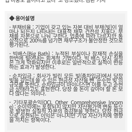
◆ 용어설명
- 부채비율 : 기업이 갖고 있는 자본 대비 부채(빚)이 얼
마나 되는지 나타내는 대표적 재무 건전성 지표다. 부
채를 자본으로 나눠 구한다. 업종에 따라 다르지만 통
상적으로 200%를 넘기면 재무구조가 불안정한 것으로
평가된다.
- 빅배스(Big Bath) : 누적된 부실이나 잠재적 손실을
한번에 털어내는 회계적 기법이다. 빅 배스 당시 실적
은 크게 악화되지만 이후로는 일반적으로 실적이 반등
하는 효과가 발생한다.
- 순차입금 : 회사가 빌린 모든 빚(총차입금)에서 당장
빚을 갚는데 쓸 수 있는 현금성 자산을 뺀 '순수한 빚'의
규모를 뜻한다. 순차입금이 마이너스면 이를 두고 순현
금 상태라고도 표현한다. 당장 쓸 돈이 갚아야 할 돈 보
다 많다는 의미다.
- 기타포괄손익(OCI, Other Comprehensive Incom
e) : 순이익에는 포함되지 않지만 자산평가액 변동 등으
로 발생한 실질적 자본의 증감분을 뜻한다. 당장 현금
으로 실현되는 이익은 아니지만 기업 자산가치에 영향
을 끼치는 항목이다.