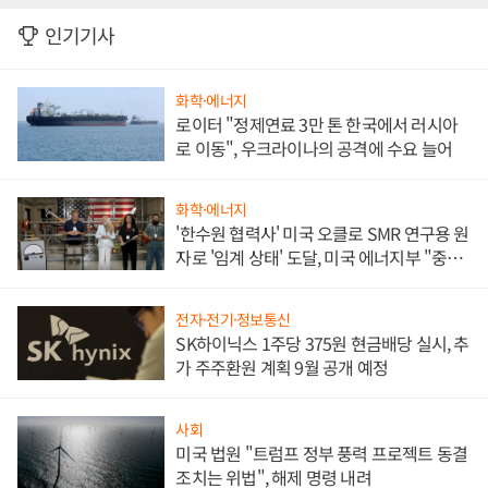
인기기사
화학·에너지
로이터 "정제연료 3만 톤 한국에서 러시아
로 이동", 우크라이나의 공격에 수요 늘어
화학·에너지
'한수원 협력사' 미국 오클로 SMR 연구용 원
자로 '임계 상태' 도달, 미국 에너지부 "중요
한 이정표"
전자·전기·정보통신
SK하이닉스 1주당 375원 현금배당 실시, 추
가 주주환원 계획 9월 공개 예정
사회
미국 법원 "트럼프 정부 풍력 프로젝트 동결
조치는 위법", 해제 명령 내려