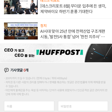
데스크 리포트
[데스크리포트 8월] 무더운 입추에 든 생각,
제약바이오 하반기 훈풍 기대한다
정치
AI시대 맞아 25년 만에 전력산업 구조개편
시동, '발전5사 통합' 넘어 '한전 지주사' 재편
론도
기사댓글
0
개
200자까지 쓰실 수 있습니다. (현재 0 byte / 최대 400byte)
저작권 등 다른 사람의 권리를 침해하거나 명예를 훼손하는 댓글은 관련 법률에 의해 제재를 받을
수 있습니다.
타인에게 불쾌감을 주는 욕설 등 비하하는 단어가 내용에 포함되거나 인신공격성 글은 관리자의 판
단에 의해 삭제 합니다.