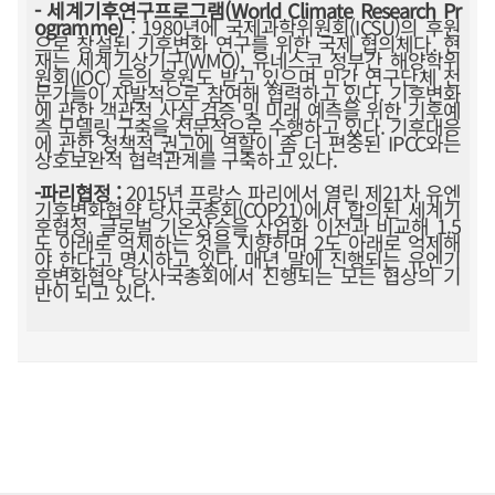
- 세계기후연구프로그램(World Climate Research Pr
ogramme)
: 1980년에 국제과학위원회(ICSU)의 후원
으로 창설된 기후변화 연구를 위한 국제 협의체다. 현
재는 세계기상기구(WMO), 유네스코 정부간 해양학위
원회(IOC) 등의 후원도 받고 있으며 민간 연구단체 전
문가들이 자발적으로 참여해 협력하고 있다. 기후변화
에 관한 객관적 사실 검증 및 미래 예측을 위한 기후예
측 모델링 구축을 전문적으로 수행하고 있다. 기후대응
에 관한 정책적 권고에 역할이 좀 더 편중된 IPCC와는
상호보완적 협력관계를 구축하고 있다.
-파리협정 :
2015년 프랑스 파리에서 열린 제21차 유엔
기후변화협약 당사국총회(COP21)에서 합의된 세계기
후협정. 글로벌 기온상승을 산업화 이전과 비교해 1.5
도 아래로 억제하는 것을 지향하며 2도 아래로 억제해
야 한다고 명시하고 있다. 매년 말에 진행되는 유엔기
후변화협약 당사국총회에서 진행되는 모든 협상의 기
반이 되고 있다.