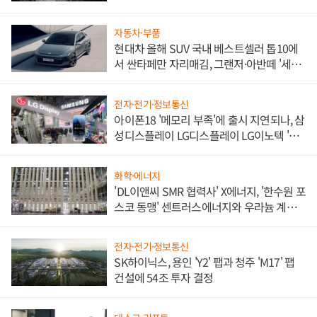
자동차·부품
현대차 올해 SUV 국내 베스트셀러 톱10에
서 싼타페만 자리매김, 그랜저·아반떼 '세단
쌍끌이'로 내수 방어
전자·전기·정보통신
아이폰18 '메모리 부족'에 출시 지연되나, 삼
성디스플레이 LG디스플레이 LG이노텍 '탈
애플' 수익 다각화 속도
화학·에너지
'DL이앤씨 SMR 협력사' X에너지, '한수원 포
스코 동맹' 센트러스에너지와 우라늄 계약
체결
전자·전기·정보통신
SK하이닉스, 용인 'Y2' 팹과 청주 'M17' 팹
건설에 54조 투자 결정