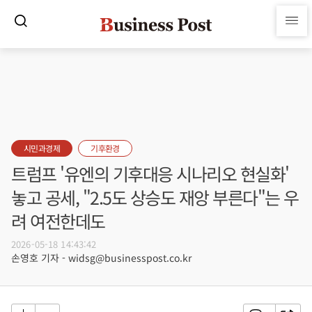
시민과경제
기후환경
트럼프 '유엔의 기후대응 시나리오 현실화'
놓고 공세, "2.5도 상승도 재앙 부른다"는 우
려 여전한데도
2026-05-18 14:43:42
손영호 기자 - widsg@businesspost.co.kr