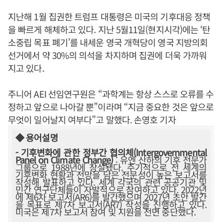
지난해 1월 집권한 트럼프 대통령은 미국의 기후대응 정책
을 빠르게 해체하고 있다. 지난 5월11일(현지시각)에는 ‘탄
소중립 목표 폐기’를 내세운 영국 개혁당이 영국 지방의회
선거에서 약 30%의 의석을 차지하며 집권에 더욱 가까워
지고 있다.
주니어 AEI 선임연구원은 “과학계는 항상 스스로 오류를 수
정하고 앞으로 나아갈 뿐”이라며 “지금 중요한 것은 앞으로
무엇이 일어날지 여부다”고 말했다. 손영호 기자
◆ 용어설명
- 기후변화에 관한 정부간 협의체(Intergovernmental
Panel on Climate Change)
: 유엔 산하의 기후 전문가
그룹으로 1988년에 창설됐다. 주기적으로 전 세계의
기후변화 현황과 전망을 담은 전문성이 높은 보고서를
작성해 발표하고 있다. 세계 각국의 관련 공공기관 및
민간 연구단체들이 자발적으로 참여하고 있다. 2022년
에 제6차 보고서(AR6)를 발간했으며 2027년 초안 발간
을 목표로 제7차 보고서(AR7) 작성을 진행하고 있다.
미국은 제7차 보고서 참여 및 지원을 전면 중단했다.