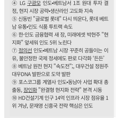
④ LG
구광모
인도•베트남서 1조 원대 투자 결
정, 현지 시장 공략•생산라인 고도화 지속
⑤ 신동빈 "글로벌 롯데" 다시 띄운다, 롯데 베트
남 유통•인도 식품 투트랙 속도
⑥ 한-인도 금융협력 새 장, 미래에셋 박현주 "현
지화" 앞세워 인도 5위 노린다
⑦
정의선
인도•베트남 시장 꾸준히 공들이는 이
유, 불안정한 국제 정세에도 판로 다각화 ‘든든’
⑧ 베트남 원전 현지 "속도전";, 대우건설 정원주
대우DNA 발판으로 도약 발판
⑨ 포스코그룹 계열사 인도•동남아 사업 확대 총
출동,
장인화
"완결형 현지화 전략" 본격 시동
⑩ HD건설기계 인구 14억 인프라 시장 점유율 1
위 겨냥, 문재영 신흥국 전략 핵심은 인도