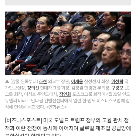
▲ (앞줄 왼쪽부터)
조현
외교부 장관,
이재용
삼성전자 회장,
위성락
국
가안보실장,
정의선
현대차그룹 회장, 김창겸 한경협 부회장,
구광모
LG
그룹 회장, 이성호 주인도대사,
장인화
포스코그룹 회장이 4월20일 인도
뉴델리 바라트 만다팜 컨벤션센터에서 열린 한-인도 비즈니스포럼에 참
석해 연설을 듣고 있다. <연합뉴스>
[비즈니스포스트] 미국 도널드 트럼프 정부의 고율 관세 정
책과 이란 전쟁이 동시에 이어지며 글로벌 제조업 공급망에
불확실성이 확대되고 있다.