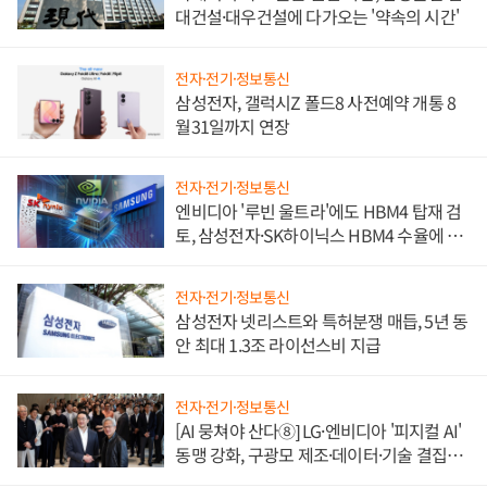
대건설·대우건설에 다가오는 '약속의 시간'
전자·전기·정보통신
삼성전자, 갤럭시Z 폴드8 사전예약 개통 8
월31일까지 연장
전자·전기·정보통신
엔비디아 '루빈 울트라'에도 HBM4 탑재 검
토, 삼성전자·SK하이닉스 HBM4 수율에 주
도권 갈린다
전자·전기·정보통신
삼성전자 넷리스트와 특허분쟁 매듭, 5년 동
안 최대 1.3조 라이선스비 지급
전자·전기·정보통신
[AI 뭉쳐야 산다⑧] LG·엔비디아 '피지컬 AI'
동맹 강화, 구광모 제조·데이터·기술 결집
해 종합 로보틱스 기업으로