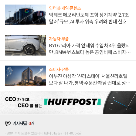
인터넷·게임·콘텐츠
빅테크 메모리반도체 포함 장기계약 '2.7조
달러' 규모, AI 투자 위축 우려와 반대 신호
자동차·부품
BYD코리아 가격 앞세워 수입차 4위 올랐지
만, BMW·벤츠보다 높은 공임비에 소비자
불만 폭발
소비자·유통
이부진 야심작 '신라스테이' 서울신라호텔
보다 잘 나가, 평택·주문진·해남·건대로 성
장판 더 넓힌다
기사댓글
0
개
200자까지 쓰실 수 있습니다. (현재 0 byte / 최대 400byte)