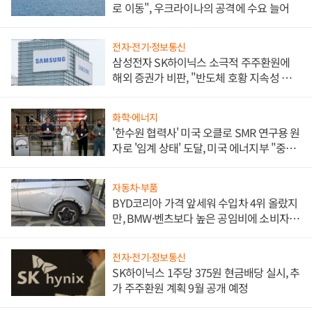
로 이동", 우크라이나의 공격에 수요 늘어
전자·전기·정보통신
삼성전자 SK하이닉스 소극적 주주환원에
해외 증권가 비판, "반도체 호황 지속성 의
문"
화학·에너지
'한수원 협력사' 미국 오클로 SMR 연구용 원
자로 '임계 상태' 도달, 미국 에너지부 "중요
한 이정표"
자동차·부품
BYD코리아 가격 앞세워 수입차 4위 올랐지
만, BMW·벤츠보다 높은 공임비에 소비자
불만 폭발
전자·전기·정보통신
SK하이닉스 1주당 375원 현금배당 실시, 추
가 주주환원 계획 9월 공개 예정