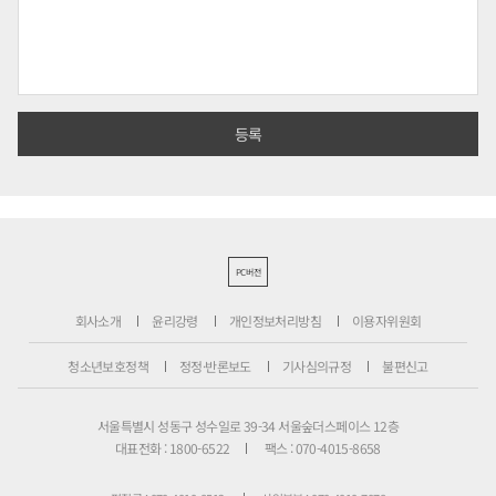
PC버전
회사소개
윤리강령
개인정보처리방침
이용자위원회
청소년보호정책
정정·반론보도
기사심의규정
불편신고
서울특별시 성동구 성수일로 39-34 서울숲더스페이스 12층
대표전화 : 1800-6522
팩스 : 070-4015-8658