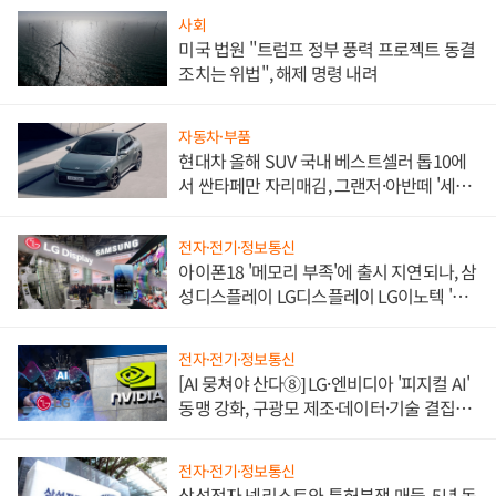
사회
미국 법원 "트럼프 정부 풍력 프로젝트 동결
조치는 위법", 해제 명령 내려
자동차·부품
현대차 올해 SUV 국내 베스트셀러 톱10에
서 싼타페만 자리매김, 그랜저·아반떼 '세단
쌍끌이'로 내수 방어
전자·전기·정보통신
아이폰18 '메모리 부족'에 출시 지연되나, 삼
성디스플레이 LG디스플레이 LG이노텍 '탈
애플' 수익 다각화 속도
전자·전기·정보통신
[AI 뭉쳐야 산다⑧] LG·엔비디아 '피지컬 AI'
동맹 강화, 구광모 제조·데이터·기술 결집
해 종합 로보틱스 기업으로
전자·전기·정보통신
삼성전자 넷리스트와 특허분쟁 매듭, 5년 동