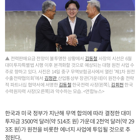
▲ 전력판매요금 전망이 불투명한 상황에서
김동철
사장의 시선은 6월
대미투자특별법 시행 이후 본격화할 것으로 예상되는 대형 원전 사업 수
주로 향하고 있다. 사진은 14일 중구 무역보험공사에서 열린 ‘제1차 원전
수출전략협의회’에서
김정관
산업통상부 장관(가운데)이 원전수출 전략
적 파트너십 협약서에 서명한
김동철
한국전력 사장(왼쪽),
김회천
한국
수력원자력 사장(오른쪽)과 악수하는 모습. <연합뉴스>
한국과 미국 정부가 지난해 무역 합의에 따라 결정한 대미
투자금 3500억 달러(약 514조 원) 가운데 2천억 달러(약 29
3조 원)가 원전을 비롯한 에너지 사업에 투입될 것으로 추
정된다.