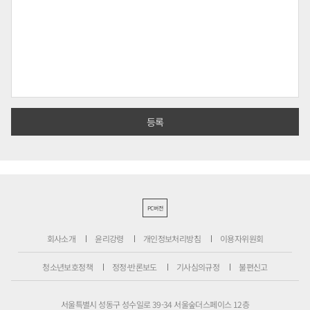
PC버전
회사소개
윤리강령
개인정보처리방침
이용자위원회
청소년보호정책
정정·반론보도
기사심의규정
불편신고
서울특별시 성동구 성수일로 39-34 서울숲더스페이스 12층