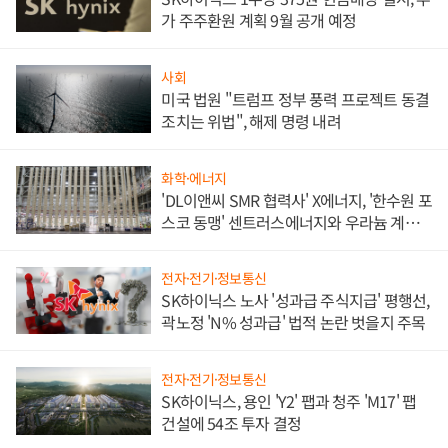
가 주주환원 계획 9월 공개 예정
사회
미국 법원 "트럼프 정부 풍력 프로젝트 동결
조치는 위법", 해제 명령 내려
화학·에너지
'DL이앤씨 SMR 협력사' X에너지, '한수원 포
스코 동맹' 센트러스에너지와 우라늄 계약
체결
전자·전기·정보통신
SK하이닉스 노사 '성과급 주식지급' 평행선,
곽노정 'N% 성과급' 법적 논란 벗을지 주목
전자·전기·정보통신
SK하이닉스, 용인 'Y2' 팹과 청주 'M17' 팹
건설에 54조 투자 결정