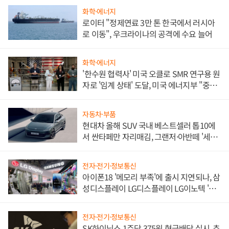
화학·에너지
로이터 "정제연료 3만 톤 한국에서 러시아
로 이동", 우크라이나의 공격에 수요 늘어
화학·에너지
'한수원 협력사' 미국 오클로 SMR 연구용 원
자로 '임계 상태' 도달, 미국 에너지부 "중요
한 이정표"
자동차·부품
현대차 올해 SUV 국내 베스트셀러 톱10에
서 싼타페만 자리매김, 그랜저·아반떼 '세단
쌍끌이'로 내수 방어
전자·전기·정보통신
아이폰18 '메모리 부족'에 출시 지연되나, 삼
성디스플레이 LG디스플레이 LG이노텍 '탈
애플' 수익 다각화 속도
전자·전기·정보통신
SK하이닉스 1주당 375원 현금배당 실시, 추