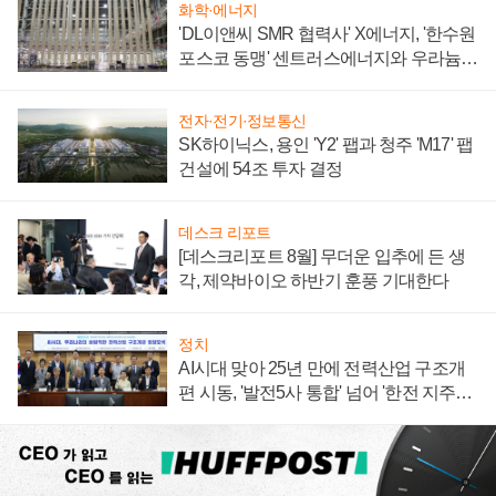
화학·에너지
'DL이앤씨 SMR 협력사' X에너지, '한수원
포스코 동맹' 센트러스에너지와 우라늄
계약 체결
전자·전기·정보통신
SK하이닉스, 용인 'Y2' 팹과 청주 'M17' 팹
건설에 54조 투자 결정
데스크 리포트
[데스크리포트 8월] 무더운 입추에 든 생
각, 제약바이오 하반기 훈풍 기대한다
정치
AI시대 맞아 25년 만에 전력산업 구조개
편 시동, '발전5사 통합' 넘어 '한전 지주사'
재편론도