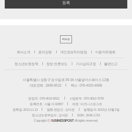
PC버전
회사소개
윤리강령
개인정보처리방침
이용자위원회
청소년보호정책
정정·반론보도
기사심의규정
불편신고
서울특별시 성동구 성수일로 39-34 서울숲더스페이스 12층
대표전화 : 1800-6522
팩스 : 070-4015-8658
편집국 : 070-4010-8512
사업본부 : 070-4010-7078
등록번호 : 서울 아 02897
제호 : 비즈니스포스트
등록일: 2013.11.13
발행·편집인 : 강석운
발행일자: 2013년 12월 2일
청소년보호책임자 : 강석운
ISSN : 2636-171X
Copyright ⓒ
B
USINESSPOST
. All rights reserved.