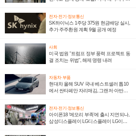
"중요한 이정표"
전자·전기·정보통신
SK하이닉스 1주당 375원 현금배당 실시,
추가 주주환원 계획 9월 공개 예정
사회
미국 법원 "트럼프 정부 풍력 프로젝트 동
결 조치는 위법", 해제 명령 내려
자동차·부품
현대차 올해 SUV 국내 베스트셀러 톱10
에서 싼타페만 자리매김, 그랜저·아반떼
'세단 쌍끌이'로 내수 방어
전자·전기·정보통신
아이폰18 '메모리 부족'에 출시 지연되나,
삼성디스플레이 LG디스플레이 LG이노
텍 '탈애플' 수익 다각화 속도