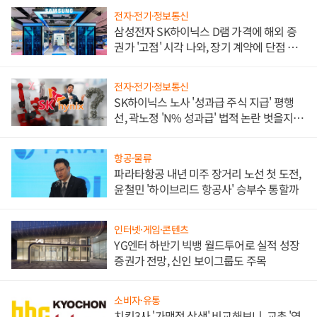
전자·전기·정보통신
삼성전자 SK하이닉스 D램 가격에 해외 증
권가 '고점' 시각 나와, 장기 계약에 단점 부
각
전자·전기·정보통신
SK하이닉스 노사 '성과급 주식 지급' 평행
선, 곽노정 'N% 성과급' 법적 논란 벗을지 주
목
항공·물류
파라타항공 내년 미주 장거리 노선 첫 도전,
윤철민 '하이브리드 항공사' 승부수 통할까
인터넷·게임·콘텐츠
YG엔터 하반기 빅뱅 월드투어로 실적 성장
증권가 전망, 신인 보이그룹도 주목
소비자·유통
치킨3사 '가맹점 상생' 비교해보니, 교촌 '영