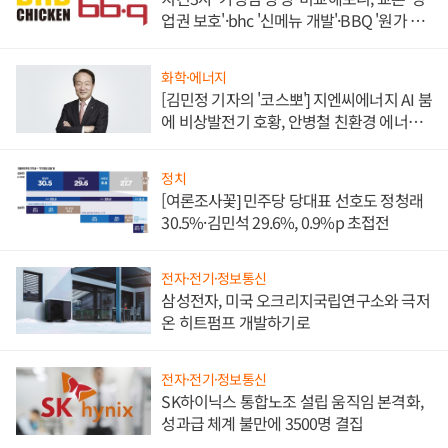
업권 보호'·bhc '신메뉴 개발'·BBQ '원가 부
담'
화학·에너지
[김민정 기자의 '코스뽀'] 지엔씨에너지 AI 붐
에 비상발전기 호황, 안병철 친환경 에너지
발전전문기업 향한다
정치
[여론조사꽃] 민주당 당대표 선호도 정청래
30.5%·김민석 29.6%, 0.9%p 초접전
전자·전기·정보통신
삼성전자, 미국 오크리지국립연구소와 극저
온 히트펌프 개발하기로
전자·전기·정보통신
SK하이닉스 통합노조 설립 움직임 본격화,
성과급 체계 불만에 3500명 결집