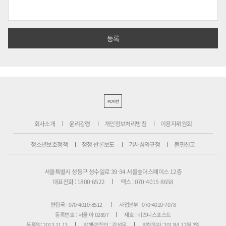
PC버전
회사소개
윤리강령
개인정보처리방침
이용자위원회
청소년보호정책
정정·반론보도
기사심의규정
불편신고
서울특별시 성동구 성수일로 39-34 서울숲더스페이스 12층
대표전화 : 1800-6522
팩스 : 070-4015-8658
편집국 : 070-4010-8512
사업본부 : 070-4010-7078
등록번호 : 서울 아 02897
제호 : 비즈니스포스트
등록일: 2013.11.13
발행·편집인 : 강석운
발행일자: 2013년 12월 2일