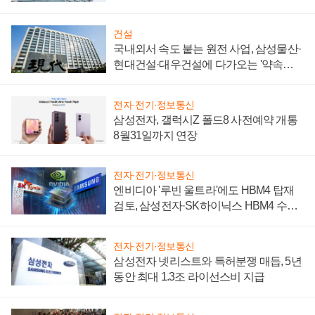
성 의문"
건설
국내외서 속도 붙는 원전 사업, 삼성물산·
현대건설·대우건설에 다가오는 '약속의
시간'
전자·전기·정보통신
삼성전자, 갤럭시Z 폴드8 사전예약 개통
8월31일까지 연장
전자·전기·정보통신
엔비디아 '루빈 울트라'에도 HBM4 탑재
검토, 삼성전자·SK하이닉스 HBM4 수율
에 주도권 갈린다
전자·전기·정보통신
삼성전자 넷리스트와 특허분쟁 매듭, 5년
동안 최대 1.3조 라이선스비 지급