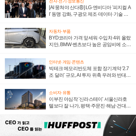
전자·전기·정보통신
[AI 뭉쳐야 산다⑧] LG·엔비디아 '피지컬 A
I' 동맹 강화, 구광모 제조·데이터·기술 결
집해 종합 로보틱스 기업으로
자동차·부품
BYD코리아 가격 앞세워 수입차 4위 올랐
지만, BMW·벤츠보다 높은 공임비에 소비
자 불만 폭발
인터넷·게임·콘텐츠
빅테크 메모리반도체 포함 장기계약 '2.7
조 달러' 규모, AI 투자 위축 우려와 반대
신호
소비자·유통
이부진 야심작 '신라스테이' 서울신라호
텔보다 잘 나가, 평택·주문진·해남·건대로
성장판 더 넓힌다