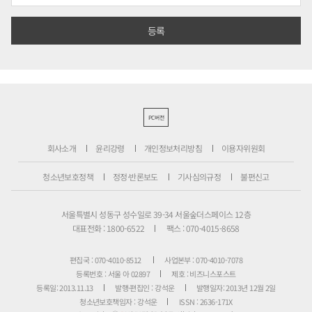
PC버전
회사소개
윤리강령
개인정보처리방침
이용자위원회
청소년보호정책
정정·반론보도
기사심의규정
불편신고
서울특별시 성동구 성수일로 39-34 서울숲더스페이스 12층
대표전화 : 1800-6522
팩스 : 070-4015-8658
편집국 : 070-4010-8512
사업본부 : 070-4010-7078
등록번호 : 서울 아 02897
제호 : 비즈니스포스트
등록일: 2013.11.13
발행·편집인 : 강석운
발행일자: 2013년 12월 2일
청소년보호책임자 : 강석운
ISSN : 2636-171X