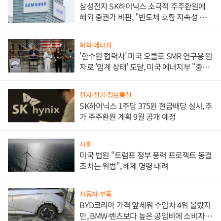
삼성전자 SK하이닉스 소극적 주주환원에
해외 증권가 비판, "반도체 호황 지속성 의
문"
화학·에너지
'한수원 협력사' 미국 오클로 SMR 연구용 원
자로 '임계 상태' 도달, 미국 에너지부 "중요
한 이정표"
전자·전기·정보통신
SK하이닉스 1주당 375원 현금배당 실시, 추
가 주주환원 계획 9월 공개 예정
사회
미국 법원 "트럼프 정부 풍력 프로젝트 동결
조치는 위법", 해제 명령 내려
자동차·부품
BYD코리아 가격 앞세워 수입차 4위 올랐지
만, BMW·벤츠보다 높은 공임비에 소비자