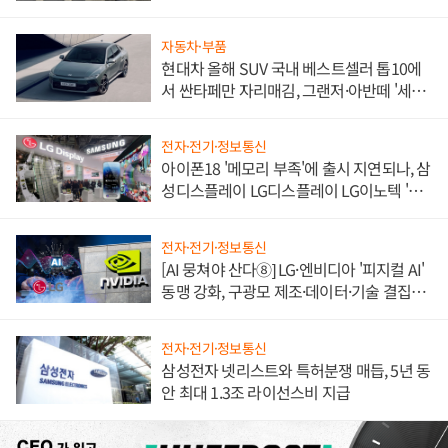
불만 폭발
자동차·부품
현대차 올해 SUV 국내 베스트셀러 톱10에
서 싼타페만 자리매김, 그랜저·아반떼 '세단
쌍끌이'로 내수 방어
전자·전기·정보통신
아이폰18 '메모리 부족'에 출시 지연되나, 삼
성디스플레이 LG디스플레이 LG이노텍 '탈
애플' 수익 다각화 속도
전자·전기·정보통신
[AI 뭉쳐야 산다⑧] LG·엔비디아 '피지컬 AI'
동맹 강화, 구광모 제조·데이터·기술 결집
해 종합 로보틱스 기업으로
전자·전기·정보통신
삼성전자 넷리스트와 특허분쟁 매듭, 5년 동
안 최대 1.3조 라이선스비 지급