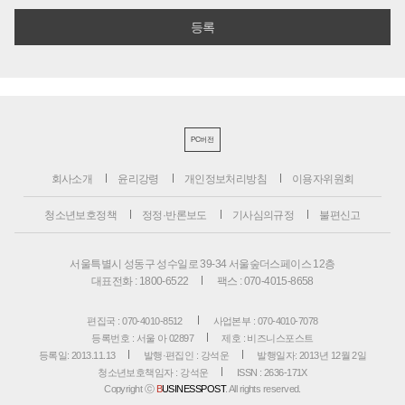
PC버전
회사소개
윤리강령
개인정보처리방침
이용자위원회
청소년보호정책
정정·반론보도
기사심의규정
불편신고
서울특별시 성동구 성수일로 39-34 서울숲더스페이스 12층
대표전화 : 1800-6522
팩스 : 070-4015-8658
편집국 : 070-4010-8512
사업본부 : 070-4010-7078
등록번호 : 서울 아 02897
제호 : 비즈니스포스트
등록일: 2013.11.13
발행·편집인 : 강석운
발행일자: 2013년 12월 2일
청소년보호책임자 : 강석운
ISSN : 2636-171X
Copyright ⓒ
B
USINESSPOST
. All rights reserved.