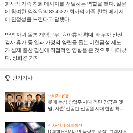
회사의 가족 친화 메시지를 전달하는 역할을 했다. 설문
에 참여한 임직원의 83.4%가 회사의 가족 친화 메시지
에 진정성을 느낀다고 답했다.
반면 자녀 돌봄 재택근무, 육아휴직 확대, 배우자 산전
검사 휴가 등 일과 가정의 양립을 돕는 비현금성 제도
가 실제 출산 결심에 직접적인 영향을 준 것으로 나타났
다. 정희경 기자
인기기사
소비자·유통
롯데·농심 창업주 시대 '라면 앙금'은 옛
말, '사촌' 신동빈·신동원 시대 협업 확대
일로
전자·전기·정보통신
D램과 HBM 내년 물량도 '품절', 고객사 위