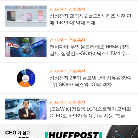
전자·전기·정보통신
삼성전자 갤럭시 Z 폴드8 시리즈 사전 판
매 '144만 대' 역대 최대
전자·전기·정보통신
엔비디아 '루빈 울트라'에도 HBM4 탑재
검토, 삼성전자·SK하이닉스 HBM4 수율
에 주도권 갈린다
전자·전기·정보통신
삼성전자 2분기 글로벌 D램 점유율 39%
1위, SK하이닉스와 13%p 격차
전자·전기·정보통신
[오늘Who] 정철동 LG디스플레이 모바일
OLED로 하반기 실적 반등 시동, '칩플레
이션'에 가격 인하 압박은 부담