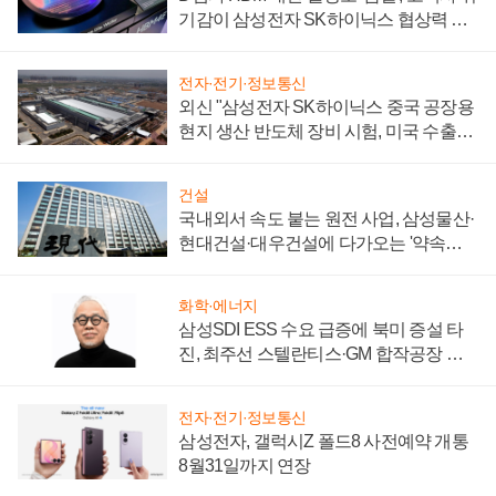
기감이 삼성전자 SK하이닉스 협상력 더
키워
전자·전기·정보통신
외신 "삼성전자 SK하이닉스 중국 공장용
현지 생산 반도체 장비 시험, 미국 수출통
제 대비"
건설
국내외서 속도 붙는 원전 사업, 삼성물산·
현대건설·대우건설에 다가오는 '약속의
시간'
화학·에너지
삼성SDI ESS 수요 급증에 북미 증설 타
진, 최주선 스텔란티스·GM 합작공장 건
설 재추진하나
전자·전기·정보통신
삼성전자, 갤럭시Z 폴드8 사전예약 개통
8월31일까지 연장