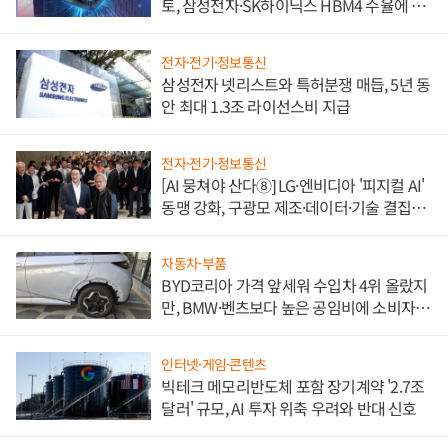
토, 삼성전자·SK하이닉스 HBM4 수율에 주
도권 갈린다
전자·전기·정보통신
삼성전자 넷리스트와 특허분쟁 매듭, 5년 동
안 최대 1.3조 라이선스비 지급
전자·전기·정보통신
[AI 뭉쳐야 산다⑧] LG·엔비디아 '피지컬 AI'
동맹 강화, 구광모 제조·데이터·기술 결집
해 종합 로보틱스 기업으로
자동차·부품
BYD코리아 가격 앞세워 수입차 4위 올랐지
만, BMW·벤츠보다 높은 공임비에 소비자
불만 폭발
인터넷·게임·콘텐츠
빅테크 메모리반도체 포함 장기계약 '2.7조
달러' 규모, AI 투자 위축 우려와 반대 신호