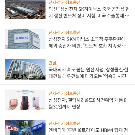
전자·전기·정보통신
외신 "삼성전자 SK하이닉스 중국 공장용 현
지 생산 반도체 장비 시험, 미국 수출통제 대
비"
전자·전기·정보통신
삼성전자 SK하이닉스 소극적 주주환원에
해외 증권가 비판, "반도체 호황 지속성 의
문"
건설
국내외서 속도 붙는 원전 사업, 삼성물산·현
대건설·대우건설에 다가오는 '약속의 시간'
전자·전기·정보통신
삼성전자, 갤럭시Z 폴드8 사전예약 개통 8
월31일까지 연장
전자·전기·정보통신
엔비디아 '루빈 울트라'에도 HBM4 탑재 검