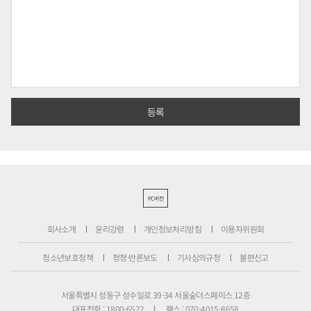
PC버전
회사소개
윤리강령
개인정보처리방침
이용자위원회
청소년보호정책
정정·반론보도
기사심의규정
불편신고
서울특별시 성동구 성수일로 39-34 서울숲더스페이스 12층
대표전화 : 1800-6522
팩스 : 070-4015-8658