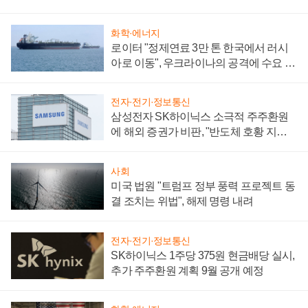
화학·에너지
로이터 "정제연료 3만 톤 한국에서 러시
아로 이동", 우크라이나의 공격에 수요 늘
어
전자·전기·정보통신
삼성전자 SK하이닉스 소극적 주주환원
에 해외 증권가 비판, "반도체 호황 지속
성 의문"
사회
미국 법원 "트럼프 정부 풍력 프로젝트 동
결 조치는 위법", 해제 명령 내려
전자·전기·정보통신
SK하이닉스 1주당 375원 현금배당 실시,
추가 주주환원 계획 9월 공개 예정