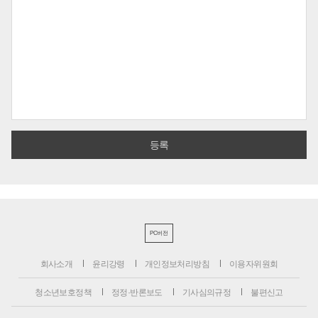
PC버전
회사소개
윤리강령
개인정보처리방침
이용자위원회
청소년보호정책
정정·반론보도
기사심의규정
불편신고