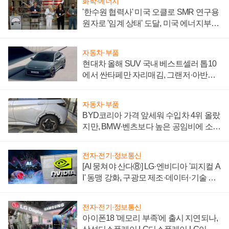
화학·에너지
'한수원 협력사' 미국 오클로 SMR 연구용
원자로 '임계 상태' 도달, 미국 에너지부
"중요한 이정표"
자동차·부품
현대차 올해 SUV 국내 베스트셀러 톱10
에서 싼타페만 자리매김, 그랜저·아반떼
'세단 쌍끌이'로 내수 방어
자동차·부품
BYD코리아 가격 앞세워 수입차 4위 올랐
지만, BMW·벤츠보다 높은 공임비에 소비
자 불만 폭발
전자·전기·정보통신
[AI 뭉쳐야 산다⑧] LG·엔비디아 '피지컬 A
I' 동맹 강화, 구광모 제조·데이터·기술 결
집해 종합 로보틱스 기업으로
전자·전기·정보통신
아이폰18 '메모리 부족'에 출시 지연되나,