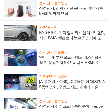
전자·전기·정보통신
삼성전자, 갤럭시Z 폴드8 사전예약 개통
8월31일까지 연장
자동차·부품
BYD코리아 가격 앞세워 수입차 4위 올랐
지만, BMW·벤츠보다 높은 공임비에 소비
자 불만 폭발
전자·전기·정보통신
엔비디아 '루빈 울트라'에도 HBM4 탑재
검토, 삼성전자·SK하이닉스 HBM4 수율
에 주도권 갈린다
전자·전기·정보통신
[AI 뭉쳐야 산다⑧] LG·엔비디아 '피지컬 A
I' 동맹 강화, 구광모 제조·데이터·기술 결
집해 종합 로보틱스 기업으로
전자·전기·정보통신
삼성전자 넷리스트와 특허분쟁 매듭, 5년