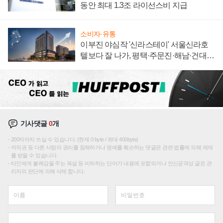
동안 최대 1.3조 라이선스비 지급
소비자·유통
이부진 야심작 '신라스테이' 서울신라호
텔보다 잘 나가, 평택·주문진·해남·건대로
성장판 더 넓힌다
기사댓글
0
개
200자까지 쓰실 수 있습니다. (현재 0 byte / 최대 400byte)
저작권 등 다른 사람의 권리를 침해하거나 명예를 훼손하는 댓글은 관련 법률에 의해 제재
를 받을 수 있습니다.
타인에게 불쾌감을 주는 욕설 등 비하하는 단어가 내용에 포함되거나 인신공격성 글은 관
리자의 판단에 의해 삭제 합니다.