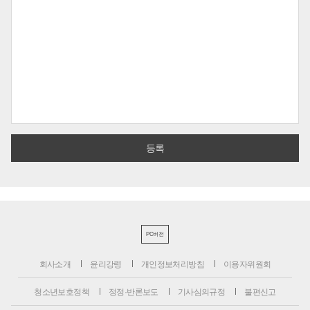
PC버전
회사소개
윤리강령
개인정보처리방침
이용자위원회
청소년보호정책
정정·반론보도
기사심의규정
불편신고