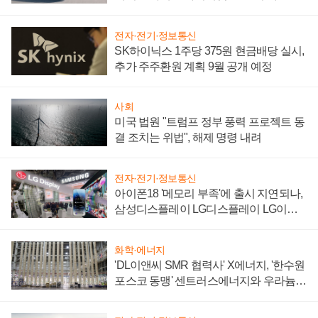
'세단 쌍끌이'로 내수 방어
전자·전기·정보통신
SK하이닉스 1주당 375원 현금배당 실시,
추가 주주환원 계획 9월 공개 예정
사회
미국 법원 "트럼프 정부 풍력 프로젝트 동
결 조치는 위법", 해제 명령 내려
전자·전기·정보통신
아이폰18 '메모리 부족'에 출시 지연되나,
삼성디스플레이 LG디스플레이 LG이노
텍 '탈애플' 수익 다각화 속도
화학·에너지
'DL이앤씨 SMR 협력사' X에너지, '한수원
포스코 동맹' 센트러스에너지와 우라늄
계약 체결