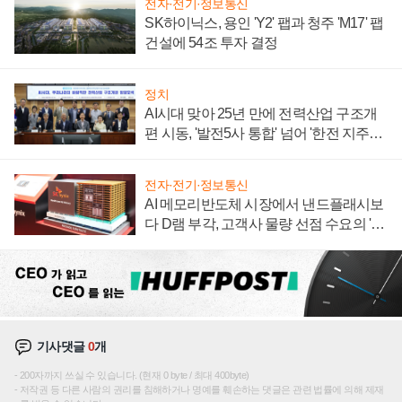
전자·전기·정보통신
SK하이닉스, 용인 'Y2' 팹과 청주 'M17' 팹
건설에 54조 투자 결정
정치
AI시대 맞아 25년 만에 전력산업 구조개
편 시동, '발전5사 통합' 넘어 '한전 지주사'
재편론도
전자·전기·정보통신
AI 메모리반도체 시장에서 낸드플래시보
다 D램 부각, 고객사 물량 선점 수요의 '우
선순위'
기사댓글
0
개
200자까지 쓰실 수 있습니다. (현재 0 byte / 최대 400byte)
저작권 등 다른 사람의 권리를 침해하거나 명예를 훼손하는 댓글은 관련 법률에 의해 제재