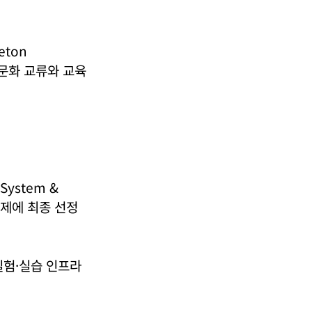
eton
및 문화 교류와 교육
System &
과제에 최종 선정
실험·실습 인프라