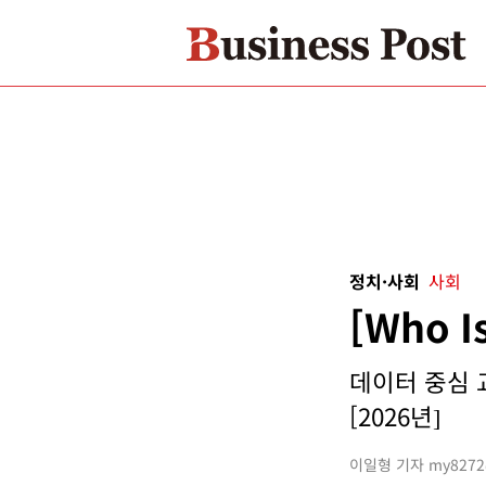
정치·사회
사회
[Who 
데이터 중심 
[2026년]
이일형 기자 my8272@b