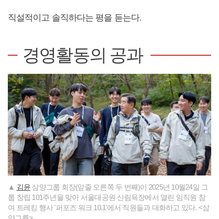
직설적이고 솔직하다는 평을 듣는다.
경영활동의 공과
▲
김윤
삼양그룹 회장(앞줄 오른쪽 두 번째)이 2025년 10월24일 그
룹 창립 101주년을 맞아 서울대공원 산림욕장에서 열린 임직원 참
여 트레킹 행사 '퍼포즈 워크 10.1'에서 직원들과 대화하고 있다. <삼
양그룹>