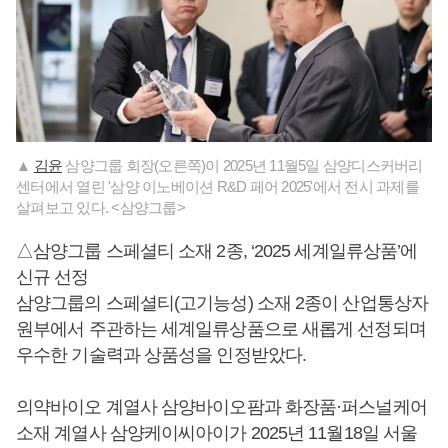
▲
김윤
삼양그룹 회장(오른쪽)이 2025년 11월5일 삼양디스커버리
센터에서 열린 '삼양 이노베이션 R&D 페어 2025'에서 전시 과제를
살펴보고 있다. <삼양그룹>
△삼양그룹 스페셜티 소재 2종, ‘2025 세계일류상품’에
신규 선정
삼양그룹의 스페셜티(고기능성) 소재 2종이 산업통상자
원부에서 주관하는 세계일류상품으로 새롭게 선정되며
우수한 기술력과 상품성을 인정받았다.
의약바이오 계열사 삼양바이오팜과 화장품·퍼스널케어
소재 계열사 삼양케이씨아이가 2025년 11월18일 서울