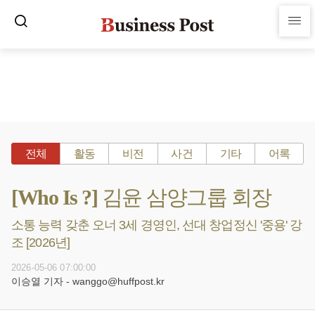
전체
활동
비전
사건
기타
어록
[Who Is ?] 김윤 삼양그룹 회장
소통 능력 갖춘 오너 3세 경영인, 선대 창업정신 '중용' 강
조 [2026년]
2026-05-06 07:00:00
이승열 기자 - wanggo@huffpost.kr