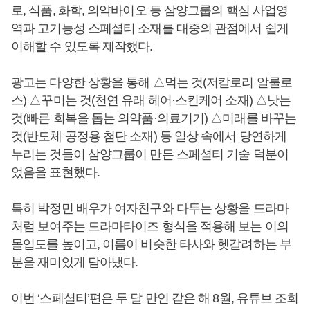
로, 식품, 화학, 의약바이오 등 삼양그룹의 핵심 사업영
역과 고기능성 스페셜티 소재를 대중의 관점에서 쉽게
이해할 수 있도록 제작했다.
광고는 다양한 상황을 통해 △먹는 것(저칼로리 알룰로
스) △꾸미는 것(천연 유래 헤어·스킨케어 소재) △낫는
것(빠른 회복을 돕는 의약품·의료기기) △미래를 바꾸는
것(반도체 공정용 첨단 소재) 등 일상 속에서 당연하게
누리는 것들이 삼양그룹이 만든 스페셜티 기술 덕분이
었음을 표현했다.
특히 박정민 배우가 여자친구와 다투는 상황을 드라마
처럼 보여주는 드라마타이즈 형식을 적용해 보는 이의
몰입도를 높이고, 이름이 비슷한 타사와 헷갈려하는 부
분을 재미있게 담아냈다.
이번 ‘스페셜티’편은 두 달 만인 같은 해 8월, 유튜브 조회