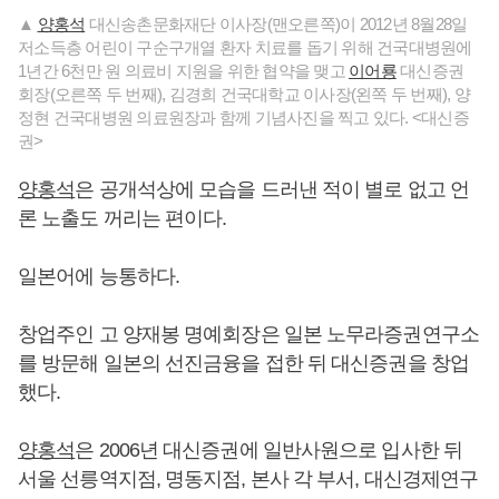
▲
양홍석
대신송촌문화재단 이사장(맨오른쪽)이 2012년 8월28일
저소득층 어린이 구순구개열 환자 치료를 돕기 위해 건국대병원에
1년간 6천만 원 의료비 지원을 위한 협약을 맺고
이어룡
대신증권
회장(오른쪽 두 번째), 김경희 건국대학교 이사장(왼쪽 두 번째), 양
정현 건국대병원 의료원장과 함께 기념사진을 찍고 있다. <대신증
권>
양홍석
은 공개석상에 모습을 드러낸 적이 별로 없고 언
론 노출도 꺼리는 편이다.
일본어에 능통하다.
창업주인 고 양재봉 명예회장은 일본 노무라증권연구소
를 방문해 일본의 선진금융을 접한 뒤 대신증권을 창업
했다.
양홍석
은 2006년 대신증권에 일반사원으로 입사한 뒤
서울 선릉역지점, 명동지점, 본사 각 부서, 대신경제연구