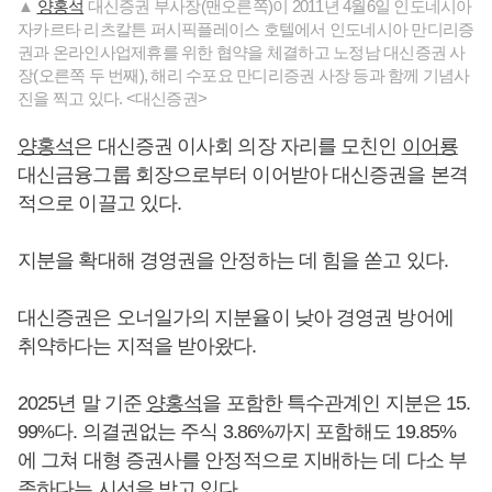
▲
양홍석
대신증권 부사장(맨오른쪽)이 2011년 4월6일 인도네시아
자카르타 리츠칼튼 퍼시픽플레이스 호텔에서 인도네시아 만디리증
권과 온라인사업제휴를 위한 협약을 체결하고 노정남 대신증권 사
장(오른쪽 두 번째), 해리 수포요 만디리증권 사장 등과 함께 기념사
진을 찍고 있다. <대신증권>
양홍석
은 대신증권 이사회 의장 자리를 모친인
이어룡
대신금융그룹 회장으로부터 이어받아 대신증권을 본격
적으로 이끌고 있다.
지분을 확대해 경영권을 안정하는 데 힘을 쏟고 있다.
대신증권은 오너일가의 지분율이 낮아 경영권 방어에
취약하다는 지적을 받아왔다.
2025년 말 기준
양홍석
을 포함한 특수관계인 지분은 15.
99%다. 의결권없는 주식 3.86%까지 포함해도 19.85%
에 그쳐 대형 증권사를 안정적으로 지배하는 데 다소 부
족하다는 시선을 받고 있다.