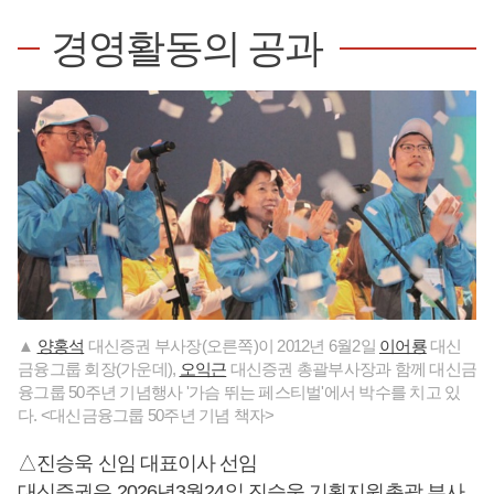
경영활동의 공과
▲
양홍석
대신증권 부사장(오른쪽)이 2012년 6월2일
이어룡
대신
금융그룹 회장(가운데),
오익근
대신증권 총괄부사장과 함께 대신금
융그룹 50주년 기념행사 '가슴 뛰는 페스티벌'에서 박수를 치고 있
다. <대신금융그룹 50주년 기념 책자>
△진승욱 신임 대표이사 선임
대신증권은 2026년3월24일 진승욱 기획지원총괄 부사