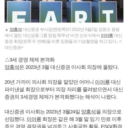
▲
양홍석
대신증권 부사장(맨왼쪽)이 2012년 6월2일 강원도 용평
에서 열린 대신금융그룹 창립 50주년 비전 선포식에서
이어룡
대신
증권 회장(왼쪽 두 번째)을 비롯 임원들과 기념촬영을 하고 있다.. <
대신증권>
△3세 경영 체제 본격화
양홍석
은 2023년 3월 대신증권 이사회 의장에 올랐다.
20년 가까이 의사회 의장을 맡았던 어머니
이어룡
대신
파이낸셜 회장으로부터 의장 자리를 물려받으면서 대신
증권의 3세경영 체제가 본격화했다는 해석이 나왔다.
대신증권 이사회는 2023년 3월24일
양홍석
을 의장으로
선임했다.
이어룡
회장은 같은 해 3월 말 임기 만료 이후
주요 경영 결정권을 넘겨주고 사회공헌 활동, ESG(환경