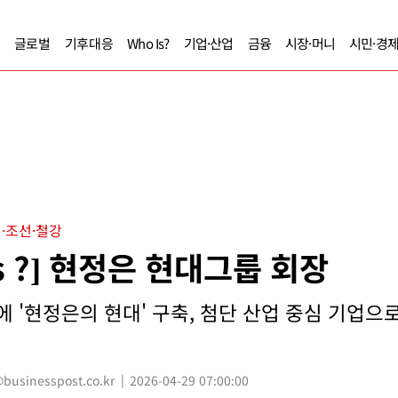
글로벌
기후대응
Who Is?
기업·산업
금융
시장·머니
시민·경
·조선·철강
Is ?] 현정은 현대그룹 회장
만에 '현정은의 현대' 구축, 첨단 산업 중심 기업으
usinesspost.co.kr
2026-04-29 07:00:00