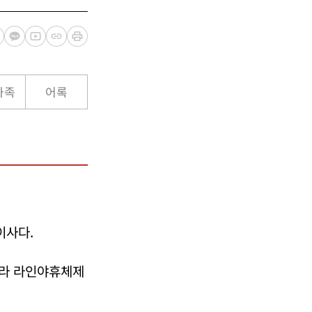
가족
어록
이사다.
따라 라인야휴체제