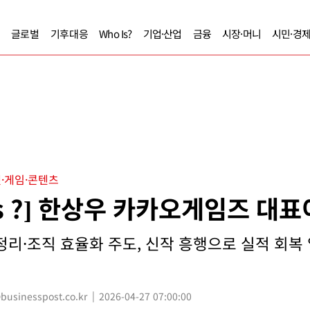
글로벌
기후대응
Who Is?
기업·산업
금융
시장·머니
시민·경
·게임·콘텐츠
Is ?] 한상우 카카오게임즈 대
정리·조직 효율화 주도, 신작 흥행으로 실적 회복
sinesspost.co.kr
2026-04-27 07:00:00