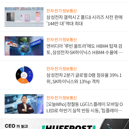
전자·전기·정보통신
삼성전자 갤럭시 Z 폴드8 시리즈 사전 판매
'144만 대' 역대 최대
전자·전기·정보통신
엔비디아 '루빈 울트라'에도 HBM4 탑재 검
토, 삼성전자·SK하이닉스 HBM4 수율에 주
도권 갈린다
전자·전기·정보통신
삼성전자 2분기 글로벌 D램 점유율 39% 1
위, SK하이닉스와 13%p 격차
전자·전기·정보통신
[오늘Who] 정철동 LG디스플레이 모바일 O
LED로 하반기 실적 반등 시동, '칩플레이
션'에 가격 인하 압박은 부담