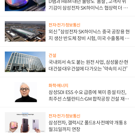
D램과 HBM 내년 물량도 '품절', 고객사 위
기감이 삼성전자 SK하이닉스 협상력 더 키
워
전자·전기·정보통신
외신 "삼성전자 SK하이닉스 중국 공장용 현
지 생산 반도체 장비 시험, 미국 수출통제 대
비"
건설
국내외서 속도 붙는 원전 사업, 삼성물산·현
대건설·대우건설에 다가오는 '약속의 시간'
화학·에너지
삼성SDI ESS 수요 급증에 북미 증설 타진,
최주선 스텔란티스·GM 합작공장 건설 재추
진하나
전자·전기·정보통신
삼성전자, 갤럭시Z 폴드8 사전예약 개통 8
월31일까지 연장