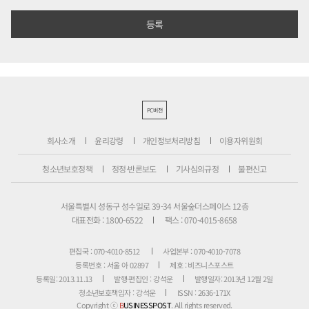
PC버전
회사소개
윤리강령
개인정보처리방침
이용자위원회
청소년보호정책
정정·반론보도
기사심의규정
불편신고
서울특별시 성동구 성수일로 39-34 서울숲더스페이스 12층
대표전화 : 1800-6522
팩스 : 070-4015-8658
편집국 : 070-4010-8512
사업본부 : 070-4010-7078
등록번호 : 서울 아 02897
제호 : 비즈니스포스트
등록일: 2013.11.13
발행·편집인 : 강석운
발행일자: 2013년 12월 2일
청소년보호책임자 : 강석운
ISSN : 2636-171X
Copyright ⓒ
B
USINESSPOST
. All rights reserved.