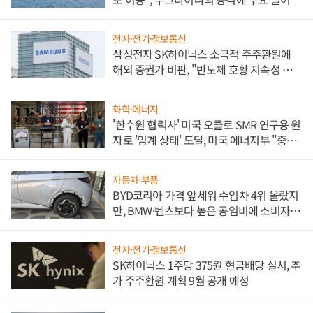
전자·전기·정보통신
삼성전자 SK하이닉스 소극적 주주환원에
해외 증권가 비판, "반도체 호황 지속성 의
문"
화학·에너지
'한수원 협력사' 미국 오클로 SMR 연구용 원
자로 '임계 상태' 도달, 미국 에너지부 "중요
한 이정표"
자동차·부품
BYD코리아 가격 앞세워 수입차 4위 올랐지
만, BMW·벤츠보다 높은 공임비에 소비자
불만 폭발
전자·전기·정보통신
SK하이닉스 1주당 375원 현금배당 실시, 추
가 주주환원 계획 9월 공개 예정