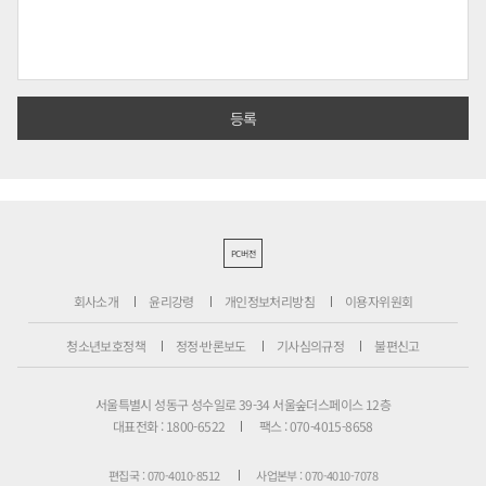
PC버전
회사소개
윤리강령
개인정보처리방침
이용자위원회
청소년보호정책
정정·반론보도
기사심의규정
불편신고
서울특별시 성동구 성수일로 39-34 서울숲더스페이스 12층
대표전화 : 1800-6522
팩스 : 070-4015-8658
편집국 : 070-4010-8512
사업본부 : 070-4010-7078