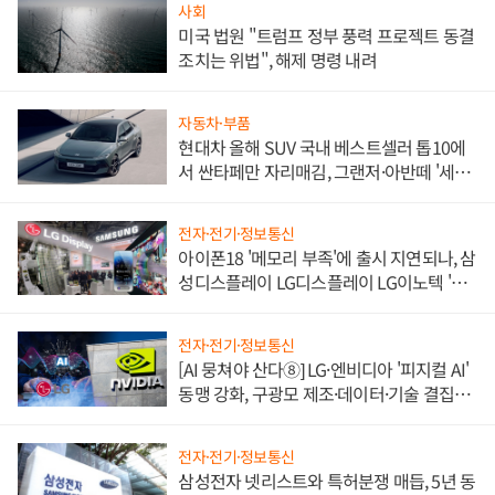
사회
미국 법원 "트럼프 정부 풍력 프로젝트 동결
조치는 위법", 해제 명령 내려
자동차·부품
현대차 올해 SUV 국내 베스트셀러 톱10에
서 싼타페만 자리매김, 그랜저·아반떼 '세단
쌍끌이'로 내수 방어
전자·전기·정보통신
아이폰18 '메모리 부족'에 출시 지연되나, 삼
성디스플레이 LG디스플레이 LG이노텍 '탈
애플' 수익 다각화 속도
전자·전기·정보통신
[AI 뭉쳐야 산다⑧] LG·엔비디아 '피지컬 AI'
동맹 강화, 구광모 제조·데이터·기술 결집
해 종합 로보틱스 기업으로
전자·전기·정보통신
삼성전자 넷리스트와 특허분쟁 매듭, 5년 동