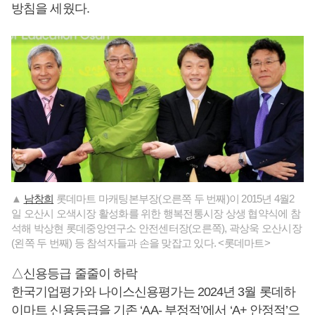
방침을 세웠다.
▲
남창희
롯데마트 마캐팅본부장(오른쪽 두 번째)이 2015년 4월2
일 오산시 오색시장 활성화를 위한 행복전통시장 상생 협약식에 참
석해 박상현 롯데중앙연구소 안전센터장(오른쪽), 곽상욱 오산시장
(왼쪽 두 번째) 등 참석자들과 손을 맞잡고 있다. <롯데마트>
△신용등급 줄줄이 하락
한국기업평가와 나이스신용평가는 2024년 3월 롯데하
이마트 신용등급을 기존 ‘AA- 부정적’에서 ‘A+ 안정적’으