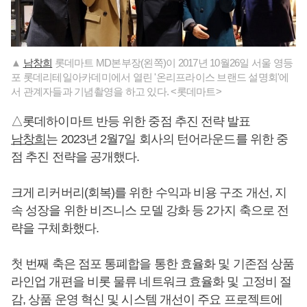
▲
남창희
롯데마트 MD본부장(왼쪽)이 2017년 10월26일 서울 영등
포 롯데리테일아카데미에서 열린 '온리프라이스 브랜드 설명회'에
서 관계자들과 기념촬영을 하고 있다. <롯데마트>
△롯데하이마트 반등 위한 중점 추진 전략 발표
남창희
는 2023년 2월7일 회사의 턴어라운드를 위한 중
점 추진 전략을 공개했다.
크게 리커버리(회복)를 위한 수익과 비용 구조 개선, 지
속 성장을 위한 비즈니스 모델 강화 등 2가지 축으로 전
략을 구체화했다.
첫 번째 축은 점포 통폐합을 통한 효율화 및 기존점 상품
라인업 개편을 비롯 물류 네트워크 효율화 및 고정비 절
감, 상품 운영 혁신 및 시스템 개선이 주요 프로젝트에