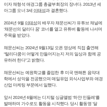
이자 채형석 애경그룹 총괄부회장의 장녀다. 2013년 세
아그룹 오너 3세
이태성
과 결혼했다.
2024년 9월
이태성
의 배우자 채문선씨가 유튜브 채널에
‘채문선의 달리다 꿈’ 코너를 열고 유튜버 활동에 나서며
주목을 받았다.
채문선씨는 2024년 9월13일 오픈 영상에 직접 출연해
“탈리다쿰이 어떻게 만들어지는지 저의 일상과 함께 공
유하려 한다”고 밝혔다.
채문선씨는 예원학교를 졸업한 후 미국 맨해튼 음악대
학에서 성악을 전공했으며 매일유업 외식사업부와 애경
산업 마케팅 부문에서 일했다.
앞서 2024년 6월에는 디지털 싱글앨범 ‘하얀 민들레’를
발매하며 가수로도 활동을 시작했다. 당시 활동명 ‘달