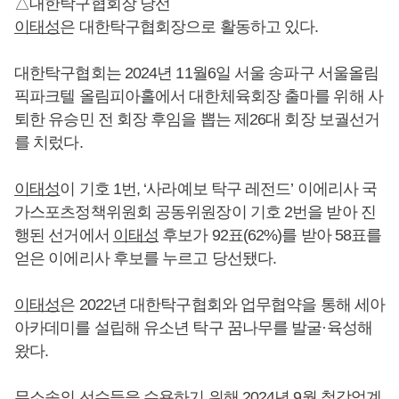
△대한탁구협회장 당선
이태성
은 대한탁구협회장으로 활동하고 있다.
대한탁구협회는 2024년 11월6일 서울 송파구 서울올림
픽파크텔 올림피아홀에서 대한체육회장 출마를 위해 사
퇴한 유승민 전 회장 후임을 뽑는 제26대 회장 보궐선거
를 치렀다.
이태성
이 기호 1번, ‘사라예보 탁구 레전드’ 이에리사 국
가스포츠정책위원회 공동위원장이 기호 2번을 받아 진
행된 선거에서
이태성
후보가 92표(62%)를 받아 58표를
얻은 이에리사 후보를 누르고 당선됐다.
이태성
은 2022년 대한탁구협회와 업무협약을 통해 세아
아카데미를 설립해 유소년 탁구 꿈나무를 발굴·육성해
왔다.
무소속의 선수들을 수용하기 위해 2024년 9월 철강업계