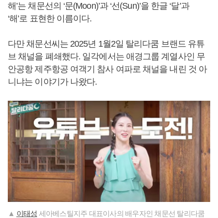
해’는 채문선의 ‘문(Moon)’과 ‘선(Sun)’을 한글 ‘달’과
‘해’로 표현한 이름이다.
다만 채문선씨는 2025년 1월2일 탈리다쿰 브랜드 유튜
브 채널을 폐쇄했다. 일각에서는 애경그룹 계열사인 무
안공항 제주항공 여객기 참사 여파로 채널을 내린 것 아
니냐는 이야기가 나왔다.
▲
이태성
세아베스틸지주 대표이사의 배우자인 채문선 탈리다쿰