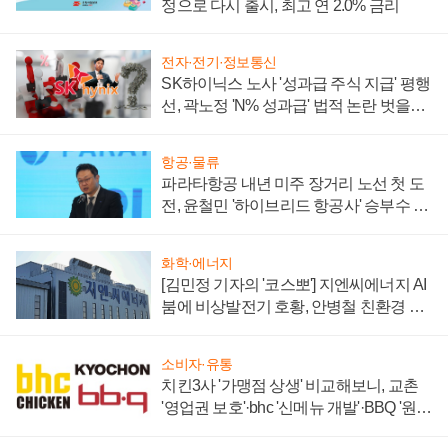
정으로 다시 출시, 최고 연 2.0% 금리
전자·전기·정보통신
SK하이닉스 노사 '성과급 주식 지급' 평행
선, 곽노정 'N% 성과급' 법적 논란 벗을지
주목
항공·물류
파라타항공 내년 미주 장거리 노선 첫 도
전, 윤철민 '하이브리드 항공사' 승부수 통
할까
화학·에너지
[김민정 기자의 '코스뽀'] 지엔씨에너지 AI
붐에 비상발전기 호황, 안병철 친환경 에
너지 발전전문기업 향한다
소비자·유통
치킨3사 '가맹점 상생' 비교해보니, 교촌
'영업권 보호'·bhc '신메뉴 개발'·BBQ '원가
부담'