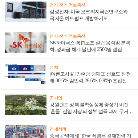
전자·전기·정보통신
삼성전자, 미국 오크리지국립연구소와
극저온 히트펌프 개발하기로
전자·전기·정보통신
SK하이닉스 통합노조 설립 움직임 본격
화, 성과급 체계 불만에 3500명 결집
정치
[여론조사꽃] 민주당 당대표 선호도 정청
래 30.5%·김민석 29.6%, 0.9%p 초접전
공기업
강원랜드 정책 불확실성에 중장기 비전
'흔들', 신임 사장의 정부 설득 과제 무거워
져
경제정책
중국 관영매체 "한국 폭염은 경제협력 기