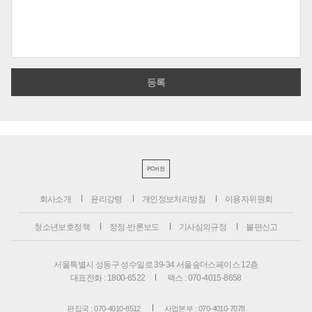
PC버전
회사소개
윤리강령
개인정보처리방침
이용자위원회
청소년보호정책
정정·반론보도
기사심의규정
불편신고
서울특별시 성동구 성수일로 39-34 서울숲더스페이스 12층
대표전화 : 1800-6522
팩스 : 070-4015-8658
편집국 : 070-4010-8512
사업본부 : 070-4010-7078