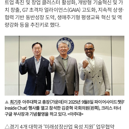
트업 촉진 및 창업 클러스터 활성화, 개방형 기술혁신 및 가
치 창출, G7 초격차 얼라이언스(GAIA) 고도화, 지속적 상생·
협력 기반 동반성장 도약, 생애주기형 평생교육 혁신 및 역
량강화 등을 추진키로 했다.
▲
최기주
아주대학교 총장(가운데)이 2025년 9월8일 파이어사이드챗(F
ireside Chat) 행사를 열고 참석한 김준혁 국회의원(왼쪽), 크리스 터너
구글 부사장과 기념촬영을 하고 있다. <아주대>
△경기 4개 대학과 ‘미래성장산업 육성 지원’ 업무협약