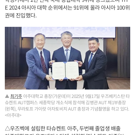
E 2024 아시아 대학 순위에서는 91위에 올라 아시아 100위
권에 진입했다.
▲
최기주
아주대학교 총장(가운데)이 2025년 9월17일 우즈베키스탄 타
슈켄트 AUT캠퍼스 세종학당 개소식에 참석해 김병관 AUT 제1부총장
(왼쪽), 무라토프 가이랏 아자토비치 AUT 총장과 기념촬영을 하고 있다.
<아주대>
△우즈벡에 설립한 타슈켄트 아주, 두번째 졸업생 배출