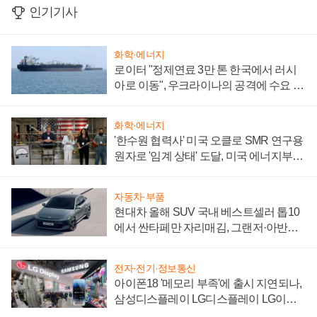
인기기사
화학·에너지
로이터 "정제연료 3만 톤 한국에서 러시
아로 이동", 우크라이나의 공격에 수요 늘
어
화학·에너지
'한수원 협력사' 미국 오클로 SMR 연구용
원자로 '임계 상태' 도달, 미국 에너지부
"중요한 이정표"
자동차·부품
현대차 올해 SUV 국내 베스트셀러 톱10
에서 싼타페만 자리매김, 그랜저·아반떼
'세단 쌍끌이'로 내수 방어
전자·전기·정보통신
아이폰18 '메모리 부족'에 출시 지연되나,
삼성디스플레이 LG디스플레이 LG이노
텍 '탈애플' 수익 다각화 속도