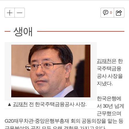
0
생애
김재천
은 한
국주택금융
공사 사장을
지냈다.
한국은행에
▲
김재천
전 한국주택금융공사 사장.
서 30년 넘게
근무했으며
G20재무차관·중앙은행부총재 회의 공동의장을 맡는 등
금융분야와 공직 모두 오랜 경험을 가지고 있다.