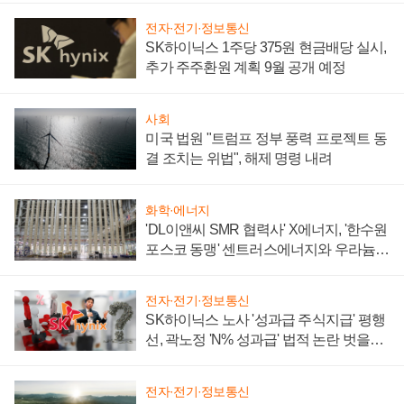
전자·전기·정보통신
SK하이닉스 1주당 375원 현금배당 실시,
추가 주주환원 계획 9월 공개 예정
사회
미국 법원 "트럼프 정부 풍력 프로젝트 동
결 조치는 위법", 해제 명령 내려
화학·에너지
'DL이앤씨 SMR 협력사' X에너지, '한수원
포스코 동맹' 센트러스에너지와 우라늄
계약 체결
전자·전기·정보통신
SK하이닉스 노사 '성과급 주식지급' 평행
선, 곽노정 'N% 성과급' 법적 논란 벗을지
주목
전자·전기·정보통신