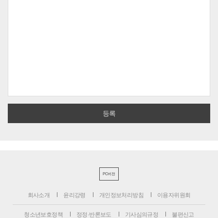
PC버전
회사소개
윤리강령
개인정보처리방침
이용자위원회
청소년보호정책
정정·반론보도
기사심의규정
불편신고