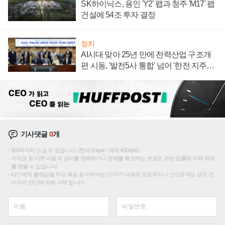
SK하이닉스, 용인 'Y2' 팹과 청주 'M17' 팹
건설에 54조 투자 결정
정치
AI시대 맞아 25년 만에 전력산업 구조개
편 시동, '발전5사 통합' 넘어 '한전 지주사'
재편론도
기사댓글
0
개
200자까지 쓰실 수 있습니다. (현재 0 byte / 최대 400byte)
저작권 등 다른 사람의 권리를 침해하거나 명예를 훼손하는 댓글은 관련 법률에 의해 제재
를 받을 수 있습니다.
타인에게 불쾌감을 주는 욕설 등 비하하는 단어가 내용에 포함되거나 인신공격성 글은 관
리자의 판단에 의해 삭제 합니다.